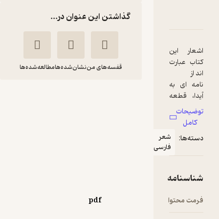
دربارۀ رد پای مرداد
شناسنامه
نقدها و امتیازها
گذاشتن این عنوان در...
اشعار این
کتاب عبارت
قفسه‌های من
نشان‌شده‌ها
مطالعه‌شده‌ها
اند از
نامه ای به
رد پای مرداد
آیدا، قطعه
یِ گم شده،
حسین طهماسبی
توضیحات
سیب
کامل
ممنوعه، گل
متخصصان
شعر
دسته‌ها:
سرخ،
فارسی
نیمکت،
44,550
منتظر امتیاز
تومان
باران،
فانوس،
شناسنامه
فریاد بی
صدا، ماه،
فرمت محتوا
pdf
کابوس