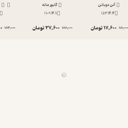
آلن دوباتن
گابور ماته
م
)
109
(
4.1
)
53
(
4.4
17,600
تومان
37,600
تومان
0
183,000
188,000
88,00