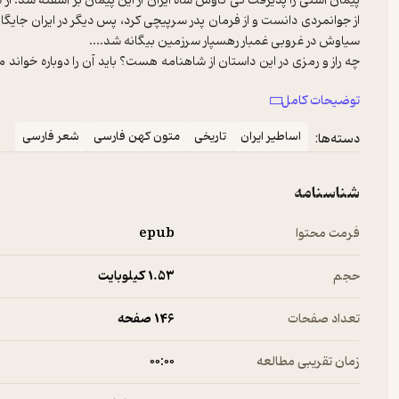
پیمان آشتی را پذیرفت کی کاوس شاه ایران از این پیمان بر آشفته شد.
از جوانمردی دانست و از فرمان پدر سرپیچی کرد، پس دیگر در ایران جایگا
سیاوش در غروبی غمبار رهسپار سرزمین بیگانه شد....
چه راز و رمزی در این داستان از شاهنامه هست؟ باید آن را دوباره خواند
است...
توضیحات کامل
اساطیر ایران
تاریخی
متون کهن فارسی
شعر فارسی
دسته‌ها:
شناسنامه
فرمت محتوا
epub
حجم
1.۵۳ کیلوبایت
تعداد صفحات
146 صفحه
زمان تقریبی مطالعه
۰۰:۰۰