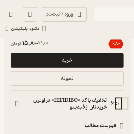
ورود / ثبت‌نام
دانلود اپلیکیشن
4.8
(4)
15,800
79,000
٪
80
تومان
خرید
نمونه
تخفیف با کد «HIFIDIBO» در اولین
%
50
خریدتان از فیدیبو
فهرست مطالب