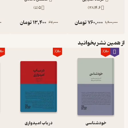
)
5
(
5
)
38
(
4.6
760,000
تومان
13,400
تومان
0
67,000
1,900,000
از همین نشر بخوانید
80
٪80
٪80
خودشناسی
‌‫در باب امیدواری