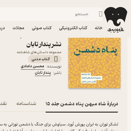
اساطیر ایران
فیدیبو
کتاب الکترونیکی
اسطوره
خانه
کتاب الکترونیکی
کتاب صوتی
مجلات
درس
نشر پندار تابان
مجموعه داستان‌های شاهنامه
کتاب متنی
محسن دامادی
نویسنده
:
پندار تابان
ناشر
:
دربارۀ شاه میهن پناه دشمن جلد 15
شناسنامه
نقده
لشکر توران به ایران یورش آورد. سیاوش برای جنگ با دشمن تورانی به سوی 