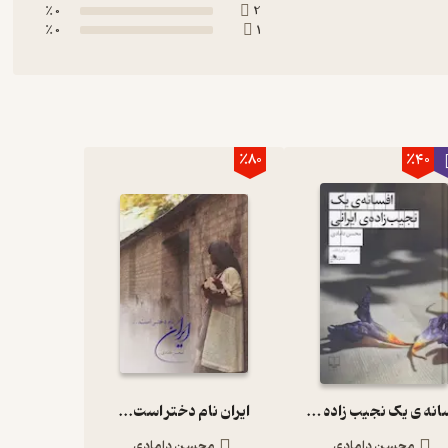
0 ٪
2
0 ٪
1
٪80
٪40
افسانه ی یک نجیب زاده ی ایرانی
ایران نام دختر است...
محسن دامادی
محسن دامادی