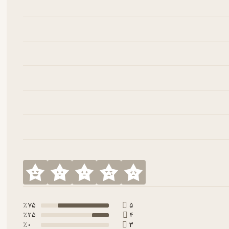
75 ٪
5
25 ٪
4
0 ٪
3