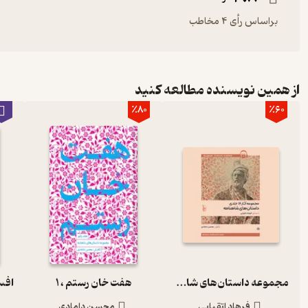
براساس رأی 4 مخاطب
از همین نویسنده مطالعه کنید
٪80
٪60
مجموعه داستان‌های شاهنامه
هفت خان رستم‮ ‫، 1
فرهاد اتقیایی
محسن دامادی