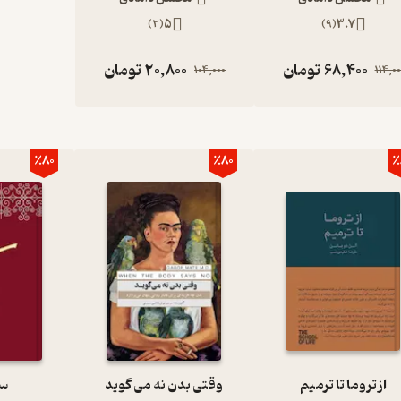
)
2
(
5
)
9
(
3.7
68,400
تومان
20,800
تومان
104,000
114,00
٪80
٪80
٪
از تروما تا ترمیم
وقتی بدن نه می گوید
سف