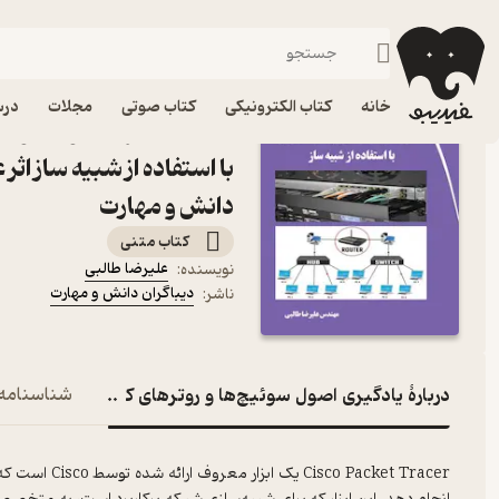
کامپیوتر
فیدیبو
کتاب الکترونیکی
خانه
کتاب الکترونیکی
کتاب صوتی
مجلات
درس
کتاب یادگیری اصول سوئیچ
با استفاده از شبیه ساز اثر
دانش و مهارت
کتاب متنی
علیرضا طالبی
نویسنده
:
دیباگران دانش و مهارت
ناشر
:
دربارۀ یادگیری اصول سوئیچ‌ها و روترهای کامپیوتری با استف
شناسنامه
Packet Tracer