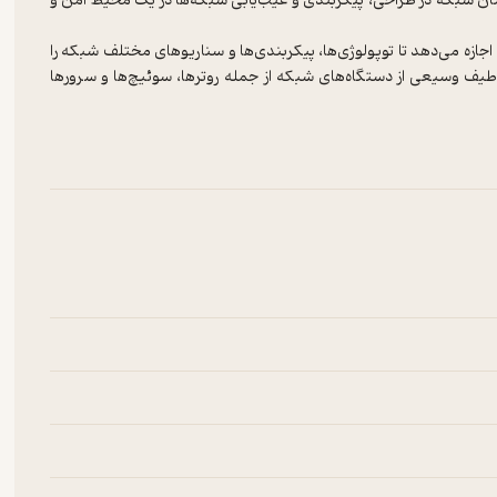
صان شبکه در طراحی، پیکربندی و عیب‌یابی شبکه‌ها در یک محیط امن و
ن اجازه می‌دهد تا توپولوژی‌ها، پیکربندی‌ها و سناریوهای مختلف شبکه را
طیف وسیعی از دستگاه‌های شبکه از جمله روترها، سوئیچ‌ها و سرورها
کمک می‌کند و از چندین پروتکل شبکه مانند TCP/IP، OSPF، EIGRP، BGP و ... پشتیبانی می‌کند. علاوه بر شبیه‌سازی دستگاه‌ها و پروتکل‌های
 ابری و امنیت شبکه پشتیبانی می‌کند.
Packet Tracer شامل ابزارهای مختلف شبکه مانند ping، traceroute، debug و Wireshark است که به عیب‌یابی ایرادات شبکه و
حیطی آزمایشگاهی و تخصصی به دانشجویان توصیه می‌گردد.