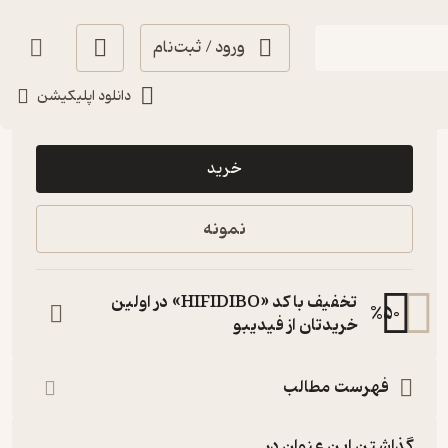
ورود / ثبت‌نام
دانلود اپلیکیشن
60,000
منتظر امتیاز
تومان
خرید
نمونه
تخفیف با کد «HIFIDIBO» در اولین
%
50
خریدتان از فیدیبو
فهرست مطالب
گذاشتن این عنوان در...