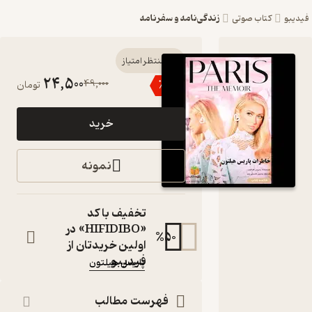
زندگی‌نامه و سفرنامه
کتاب صوتی
کتاب صوتی
منتظر امتیاز
24,500
49,000
٪
50
تومان
خاطرات
پاریس
خرید
هیلتون اثر
پاریس
نمونه
هیلتون
(خلاصه کتاب)
تخفیف با کد
کتاب
«HIFIDIBO» در
صوتی
%
50
اولین خریدتان از
نویسنده
:
فیدیبو
پاریس هیلتون
گوینده
:
نسرین حمزه پور
فهرست مطالب
ناشر
: