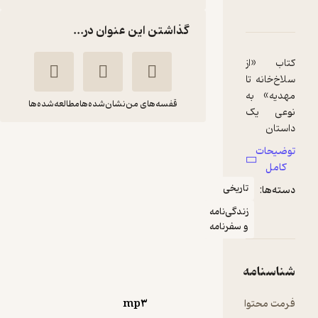
ارۀ از سلاخ‌خانه تا مهدیه
شناسنامه
نقدها و امتیازها
گذاشتن این عنوان در...
اب «از
خ‌خانه تا
یه» به
قفسه‌های من
نشان‌شده‌ها
مطالعه‌شده‌ها
عی یک
تان
از سلاخ‌خانه تا مهدیه
ریخی و
ضیحات
ی‌نامه‌ا
ابراهیم اکبری
امیر
امل
است که
دیزگاه
مشرفی
تاریخی
ه‌ها:
 شرح
سماوا
گی فردی
زندگی‌نامه
نام غلام
و سفرنامه
مدی
گیرا 🧲
(
1
)
5
(1)
پردازد. در
اسنامه
250,000
 کتاب،
تومان
دگی و
ت محتوا
mp۳
ذشت او