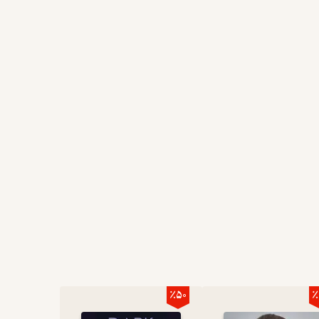
٪50
٪