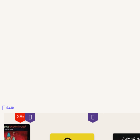
همه
٪70