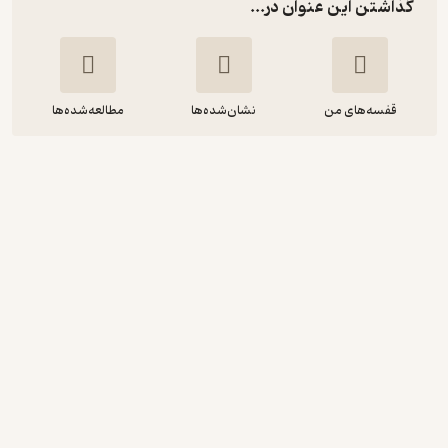
گذاشتن این عنوان در...
قفسه‌های من
نشان‌شده‌ها
مطالعه‌شده‌ها
روانشناسی تاریک
آدام براون
محمد شعبانی
یاسین قاسمی‌بجد
1.7
(3)
24,500
49,000
٪
50
تومان
نمونه