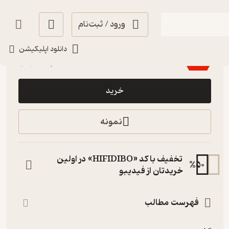
ورود / ثبت‌نام
1.7
(3)
دانلود اپلیکیشن
24,500
49,000
٪
50
تومان
خرید
نمونه
تخفیف با کد «HIFIDIBO» در اولین
%
50
خریدتان از فیدیبو
فهرست مطالب