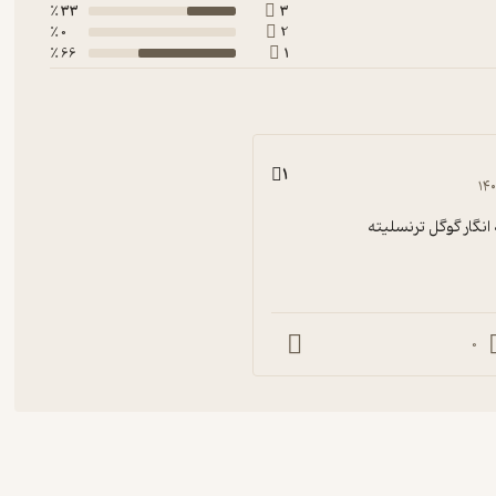
33 ٪
3
0 ٪
2
66 ٪
1
1
۱۴
نگار گوگل ترنسلیته
0