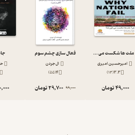
چرا ملت ها شکست می خورند؟
فعال سازی چشم سوم
جا
امیرحسین امیری
ال جردن
حج
)
55
(
4
)
13
(
3.3
49,000
تومان
29,700
تومان
0,000
99,000