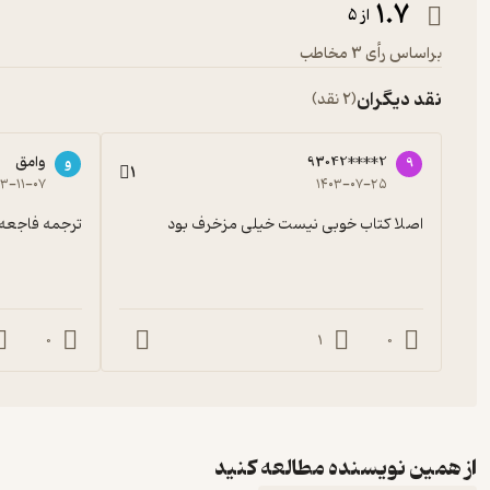
1.7
از 5
براساس رأی 3 مخاطب
نقد دیگران
(2 نقد)
93042****2
وامق
9
و
1
۰۳-۱۱-۰۷
۱۴۰۳-۰۷-۲۵
اصلا کتاب خوبی نیست خیلی مزخرف بود
ترجمه فاجعه ا
0
1
0
از همین نویسنده مطالعه کنید