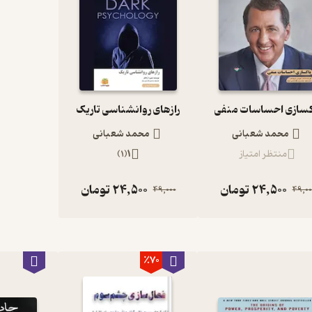
کسازی احساسات منفی
رازهای روانشناسی تاریک
محمد شعبانی
محمد شعبانی
منتظر امتیاز
1
(
1
)
24,500
تومان
24,500
تومان
49,000
49,00
٪70