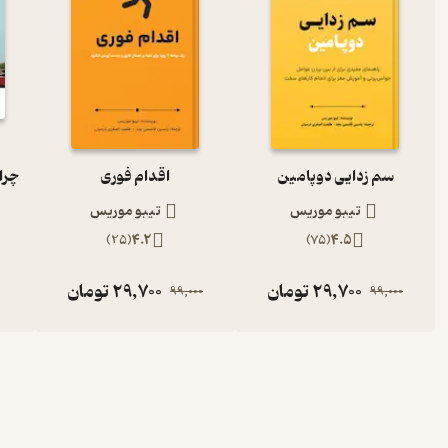
سم زدایی دوپامین
اقدام فوری
تیبو موریس
تیبو موریس
)
25
(
4.2
)
75
(
4.5
29,700
تومان
29,700
تومان
99,000
99,000