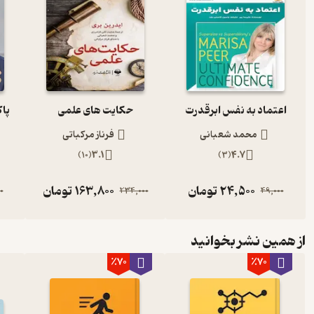
اعتماد به نفس ابرقدرت
حکایت های علمی
پا
محمد شعبانی
فرناز مرکباتی
)
10
(
3.1
)
3
(
4.7
24,500
تومان
163,800
تومان
0
234,000
49,000
از همین نشر بخوانید
٪70
٪70