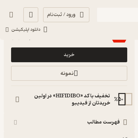
ورود / ثبت‌نام
تلخ ☕️
(
2
)
5
(2)
دانلود اپلیکیشن
51,100
73,000
٪
30
تومان
خرید
نمونه
تخفیف با کد «HIFIDIBO» در اولین
%
50
خریدتان از فیدیبو
فهرست مطالب