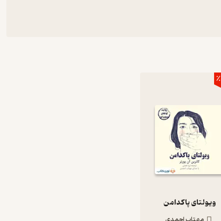
٪
ویولتای پاکدامن
مهتاب احمدی