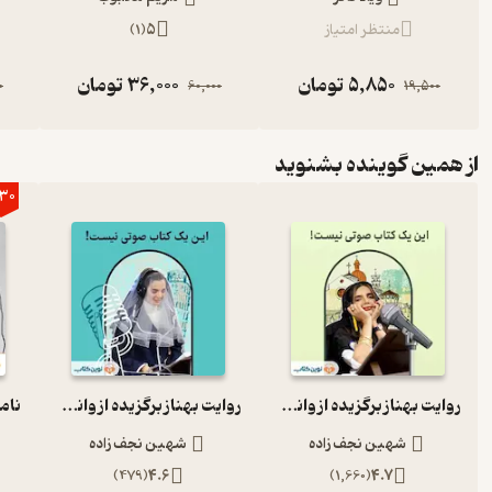
منتظر امتیاز
5
(
1
)
5,850
تومان
36,000
تومان
0
60,000
19,500
از همین گوینده بشنوید
30
روایت بهناز برگزیده از وانیل و شکلات
روایت بهناز برگزیده از وانیل و شکلات
شهین نجف زاده
شهین نجف زاده
)
479
(
4.6
)
1,660
(
4.7