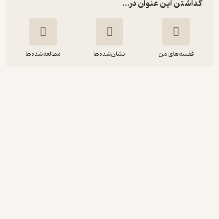
گذاشتن این عنوان در...
قفسه‌های من
نشان‌شده‌ها
مطالعه‌شده‌ها
ماریا کانسپسیون
کاترین آن پورتر
شهین نجف زاده
نوین کتاب
تلخ ☕️
(
2
)
5
(2)
51,100
73,000
٪
30
تومان
نمونه