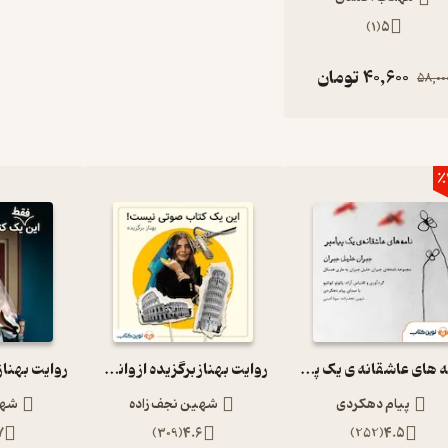
)
1
(
5
40,600
تومان
58,00
٪
نامه های عاشقانه ی یک پیامبر
روایت بهناز برگزیده از وانیل و شکلات
پیام دهکردی
شهین نجف زاده
شهی
7
)
309
(
4.6
)
252
(
4.5