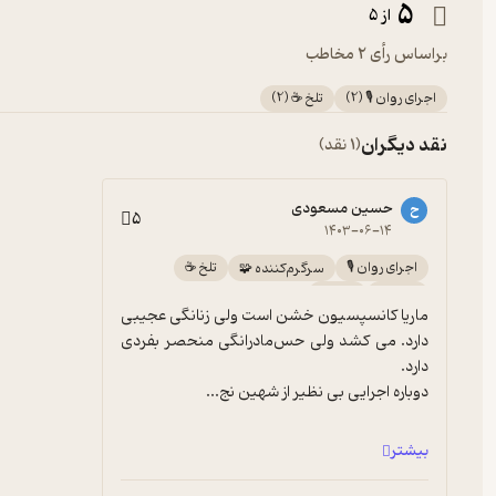
5
از 5
·
کتاب صوتی یک روز قشنگ بارانی نشر نوین کتاب
براساس رأی 2 مخاطب
اجرای روان 🎙️
(
2
)
تلخ ☕️
(
2
)
نقد دیگران
(1 نقد)
حسین مسعودی
ح
5
۱۴۰۳-۰۶-۱۴
اجرای روان 🎙️
تلخ ☕️
سرگرم‌کننده 🧩
پربار 🌳
گیرا 🧲
ماریا کانسپسیون خشن است ولی زنانگی عجیبی 
دارد. می کشد ولی حس‌مادرانگی منحصر بفردی 
دوباره اجرایی بی نظیر از شهین نج...
بیشتر