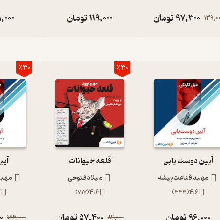
97,300
تومان
119,000
تومان
9,000
139,0
٪30
٪30
آیین دوست یابی
قلعه حیوانات
آیی
مهبد قناعت‌پیشه
میلادفتوحی
مهبد
7
)
717
(
4.6
)
443
(
4.6
96,000
تومان
57,400
تومان
00
163,000
82,000