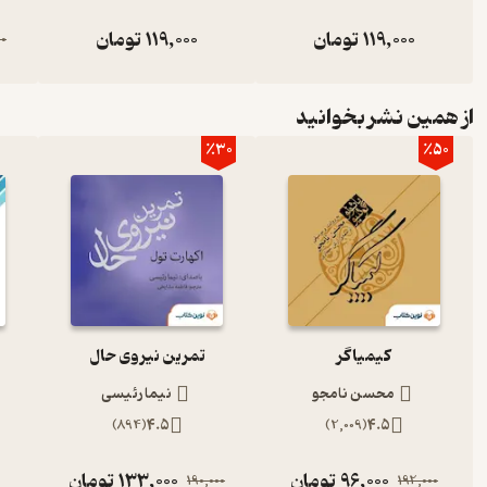
119,000
تومان
119,000
تومان
00
از همین نشر بخوانید
٪30
٪50
کیمیاگر
تمرین نیروی حال
محسن نامجو
نیما رئیسی
)
894
(
4.5
)
2,009
(
4.5
96,000
تومان
133,000
تومان
190,000
192,000