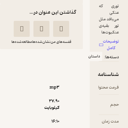
گذاشتن این عنوان در...
قفسه‌های من
نشان‌شده‌ها
مطالعه‌شده‌ها
فکر بازی‌های من و
عنکی
فاطمه فروتن
صابر
اصفهانی
ساده
mp۳
صدای آبی - انتشارات
علمی و فرهنگی
37.۹۰
کیلوبایت
2
(1)
۱۶:۱۰
10,000
20,000
٪
50
تومان