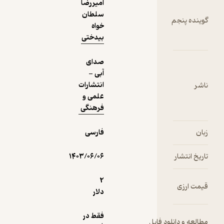
امیررضا
سلطان
خواه
بیدختی
صدای
آبی -
انتشارات
علمی و
فرهنگی
فارسی
۱۴۰۳/۰۶/۰۶
2
دلار
فقط در