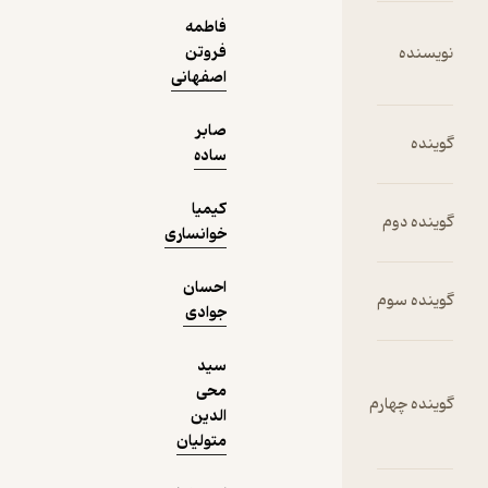
فاطمه
فروتن
اصفهانی
دریافت از
نمونه
فیدی‌پلاس!
صابر
ساده
کیمیا
خوانساری
احسان
جوادی
سید
محی
الدین
متولیان