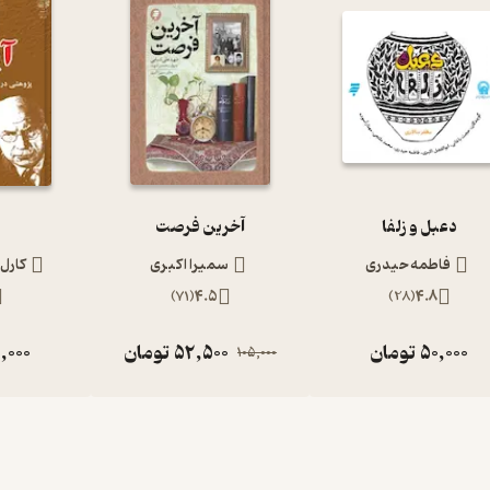
دعبل و زلفا
آخرین فرصت
فاطمه حیدری
سمیرا اکبری
کارل
)
71
(
4.5
)
28
(
4.8
50,000
تومان
52,500
تومان
,000
105,000