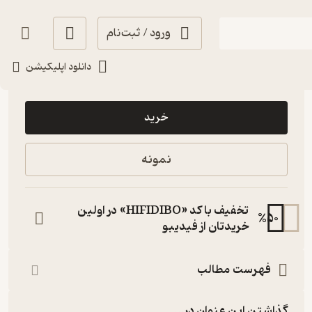
ورود / ثبت‌نام
دانلود اپلیکیشن
40,000
منتظر امتیاز
تومان
خرید
نمونه
تخفیف با کد «HIFIDIBO» در اولین
%
50
خریدتان از فیدیبو
فهرست مطالب
گذاشتن این عنوان در...