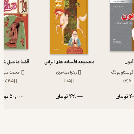
آیون
مجموعه افسانه های ایرانی
قصّۀ ما مثل شد ج
 گوستاو یونگ
زهرا مهاجری
محمد میرکی
)
11
(
4.5
)
1
(
5
)
4
(
5
40
تومان
42,000
تومان
50,000
توما