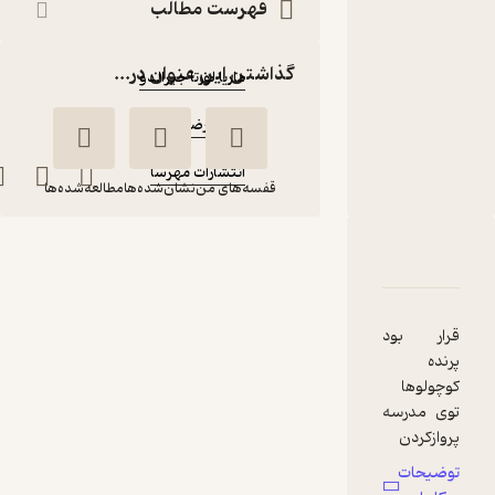
کتاب
فهرست مطالب
متنی
نویسنده
:
گذاشتن این عنوان در...
ماریا لورتا جیرالدو
مترجم
:
محمدرضا مدنی‌فر
ناشر
:
انتشارات مهرسا
قفسه‌های من
نشان‌شده‌ها
مطالعه‌شده‌ها
اجی مجی لاترجی!
دربارۀ اجی مجی لاترجی! معجزه تلاش
شناسنامه
نقدها و امتیازها
معجزه تلاش
ماریا لورتا
محمدرضا
جیرالدو
مدنی‌فر
قرار بود
پرنده
انتشارات مهرسا
کوچولوها
توی مدرسه
پروازکردن
منتظر امتیاز
یاد بگیرند.
توضیحات
45,000
90,000
٪
50
تومان
همه‌ی