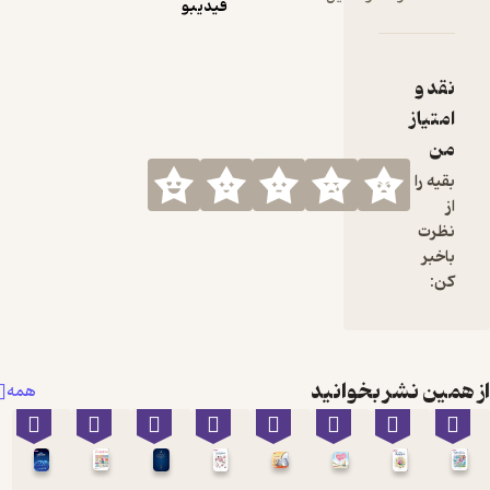
فیدیبو
نقد و
امتیاز
من
بقیه را
از
نظرت
باخبر
کن:
همین نشر بخوانید
همه