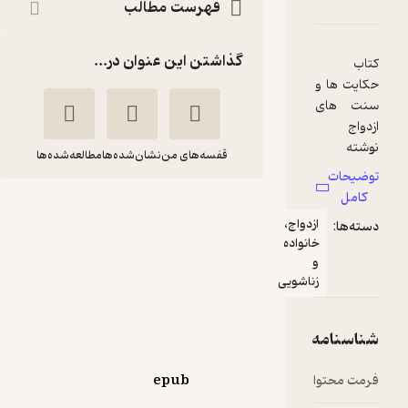
فهرست مطالب
گذاشتن این عنوان در...
قفسه‌های من
نشان‌شده‌ها
مطالعه‌شده‌ها
حکایت و سنت‌های
دواج،
ازدواج
نواده
پریسا آقا رفیعی
(معصومه)
ناشویی
انتشارات نظری
5
(1)
epub
14,500
29,000
٪
50
تومان