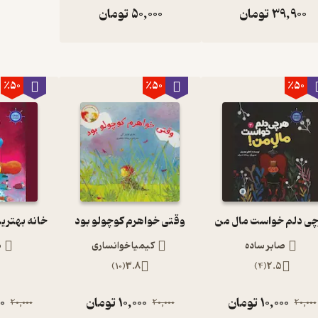
39,900
تومان
50,000
تومان
٪50
٪50
٪50
ی دلم خواست مال من
وقتی خواهرم کوچولو بود
صابر ساده
کیمیا خوانساری
ص
)
10
(
3.8
)
4
(
2.5
10,000
تومان
10,000
تومان
0
20,000
20,000
20,000