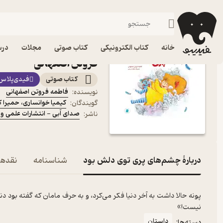
داستان
فیدیبو
کتاب صوتی
کودک
کتاب صوتی چشم‌های پری
خانه
کتاب الکترونیکی
کتاب صوتی
مجلات
درس
فروتن اصفهانی
کتاب صوتی
فیدی‌پلاس
فاطمه فروتن اصفهانی
نویسنده
:
کیمیا خوانساری
،
حمیرا ک
گویندگان
:
صدای آبی - انتشارات علمی و
ناشر
:
دربارۀ چشم‌های پری توی دلش بود
شناسنامه
نقدها 
پونه حالا داشت به آخر دنیا فکر می‌کرد، و به حرف مامان که گفته بود د
نیست!»
داستان
دسته‌ها: