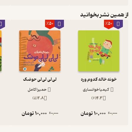
از همین نشر بخوانید
٪50
٪50
خونه خاله کدوم وره
لی‌لی لی‌لی حوضک
کیمیا خوانساری
حمیرا کامل
)
5
(
2.8
)
6
(
4.3
10,000
تومان
10,000
تومان
20,000
20,000