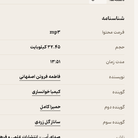
شناسنامه
فرمت محتوا
mp۳
حجم
32.۴۵ کیلوبایت
مدت زمان
۱۳:۵۱
فاطمه فروتن اصفهانی
نویسنده
کیمیا خوانساری
گوینده
حمیرا کامل
گوینده دوم
ساناز گل زردی
گوینده سوم
صدای آبی - انتشارات علمی و فره
ناشر