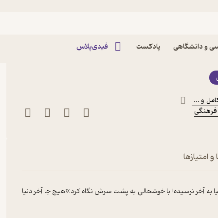
 توی دلش بود اثر فاطمه
ی و دانشگاهی
پادکست
فیدی‌پلاس
امل
و ...
 فرهنگی
و امتیازها
نیا به آخر نرسیده! با خوشحالی به پشت سرش نگاه کرد:«هیچ جا آخر دنیا