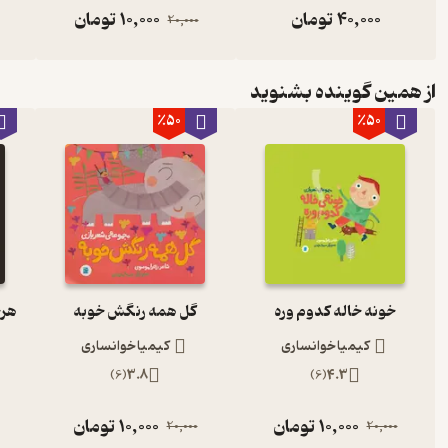
40,000
تومان
10,000
تومان
20,000
از همین گوینده بشنوید
٪50
٪50
خونه خاله کدوم وره
گل همه رنگش خوبه
هرچ
کیمیا خوانساری
کیمیا خوانساری
)
6
(
3.8
)
6
(
4.3
10,000
تومان
10,000
تومان
20,000
20,000