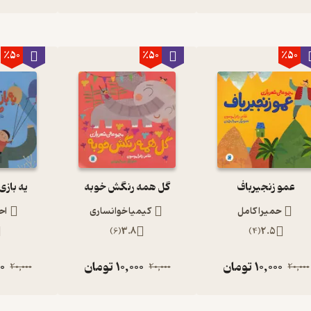
٪50
٪50
٪50
عمو زنجیرباف
گل همه رنگش خوبه
یه باز
حمیرا کامل
کیمیا خوانساری
اح
)
6
(
3.8
)
4
(
2.5
10,000
تومان
10,000
تومان
0
20,000
20,000
20,000