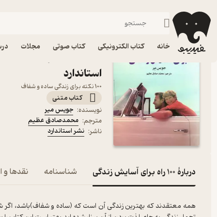
توسعه فردی
فیدیبو
کتاب الکترونیکی
روانشناسی
خانه
کتاب الکترونیکی
کتاب صوتی
مجلات
درس
کتاب 100 راه برای آس
استاندارد
100 نکته برای زندگی ساده و شفاف
کتاب متنی
جویس میر
نویسنده
:
محمدصادق عظیم
مترجم
:
نشر استاندارد
ناشر
:
دربارۀ 100 راه برای آسایش زندگی
شناسنامه
نقدها و ا
همه معتقدند که بهترین زندگی آن است که (ساده و شفاف)باشد، اگر شم