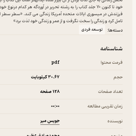
تحمل زندگی به جای لذت بردن از آن بیزار شده اید،بهتر است این کتاب را ب
خود تا کنون 70 جلد کتاب را به رشته تحریر در آوردگه هر کدام
فرزندش در میسوری ایالات متحده آمریکا زندگی می کند. «سطر سطر این
تامل کرد و زندگی را سخت نگرفت و از عمر و زندگی خود لذت برد»
توسعه فردی
دسته‌ها:
شناسنامه
فرمت محتوا
pdf
حجم
30.۶۷ کیلوبایت
تعداد صفحات
128 صفحه
زمان تقریبی مطالعه
۰۰:۰۰
جویس میر
نویسنده
محمدصادق عظیم