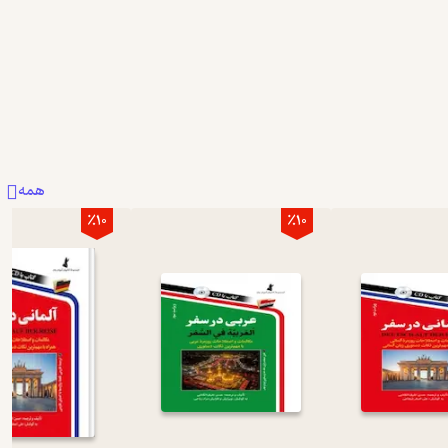
همه
٪10
٪10