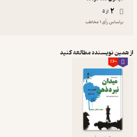
2
از 5
براساس رأی 1 مخاطب
از همین نویسنده مطالعه کنید
٪60