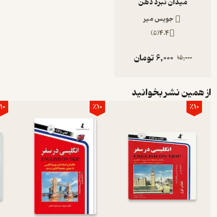
میدان نبرد ذهن
جویس میر
)
5
(
4.4
6,000
تومان
15,000
از همین نشر بخوانید
10
٪10
٪10