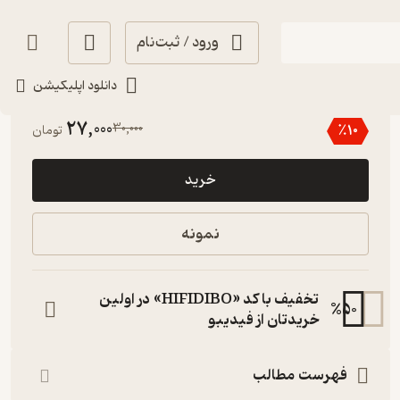
ورود / ثبت‌نام
دانلود اپلیکیشن
2
(1)
27,000
30,000
٪
10
تومان
خرید
نمونه
تخفیف با کد «HIFIDIBO» در اولین
%
50
خریدتان از فیدیبو
فهرست مطالب