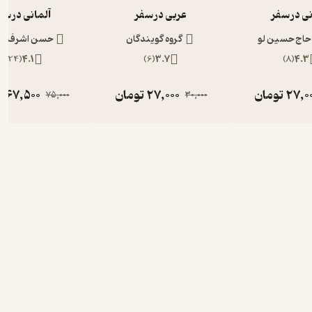
نی در سفر
عربی در سفر
آلمانی در سف
 حاج حسین لو
گروه گویندگان
حسن اشرف الک
)
124
(
4.1
)
6
(
3.7
)
8
(
4.3
27,0
تومان
27,000
تومان
67,500
ت
75,000
30,000