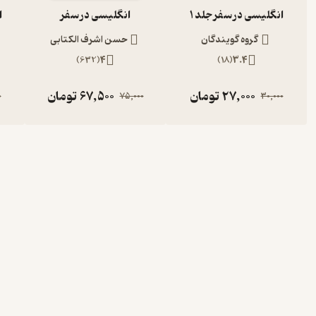
انگلیسی در سفر جلد 1
انگلیسی در سفر
ا
گروه گویندگان
حسن اشرف الکتابی
)
632
(
4
)
18
(
3.4
27,000
تومان
67,500
تومان
0
75,000
30,000