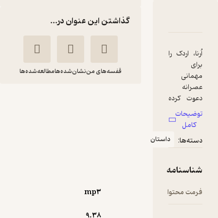
دربارۀ چه بی‌ادب
شناسنامه
نقدها و امتیازها
گذاشتن این عنوان در...
اُرنا، اردک را
برای
قفسه‌های من
نشان‌شده‌ها
مطالعه‌شده‌ها
مهمانی
عصرانه
چه بی‌ادب
دعوت کرده
است. اما
کلر هلن
ملیکا ملک
توضیحات
اردک خیلی
ولش
نیا
کامل
بی‌ادب
داستان
دسته‌ها:
انتشارات مهرسا
است. اُرنا
هم کم‌کم
عصبانی
شناسنامه
منتظر امتیاز
می‌شود.
18,000
آیا دوستی
20,000
٪
10
تومان
فرمت محتوا
mp۳
آن‌ها ادامه
پیدا
9.۳۸