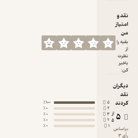
نقد و
امتیاز
من
بقیه را
از
نظرت
باخبر
کن:
دیگران
نقد
کردند
100 ٪
5
0 ٪
4
از
5
0 ٪
3
0 ٪
2
5
0 ٪
1
براساس
رأی 3