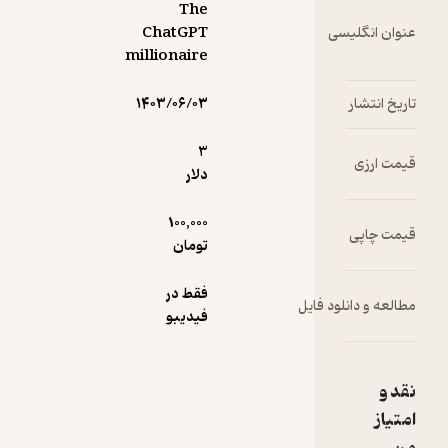
The
سی
ChatGPT
millionaire
۱۴۰۳/۰۶/۰۳
3
دلار
100,000
تومان
فقط در
ود فایل
فیدیبو