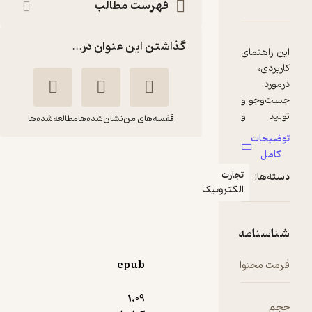
امه
دها و امتیازها
فهرست مطالب
گذاشتن این عنوان در...
قفسه‌های من
نشان‌شده‌ها
مطالعه‌شده‌ها
با ChatGPT
میلیونر شو
جارت
لکترونیک
نیل داگر
شیدا سرمدی
انتشارات آوند دانش
epub
4.1
(116)
99,000
110,000
٪
10
تومان
1.۰۹