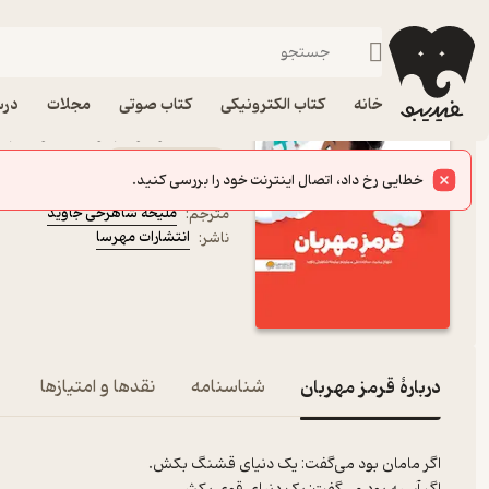
داستان
فیدیبو
کتاب الکترونیکی
کودک
خانه
کتاب الکترونیکی
کتاب صوتی
مجلات
درس
کتاب قرمز مهربان اثر ابته
کتاب متنی
خطایی رخ داد، اتصال اینترنت خود را بررسی کنید.
ابتهاج علی
نویسنده
:
ملیحه شاهرخی جاوید
مترجم
:
انتشارات مهرسا
ناشر
:
دربارۀ قرمز مهربان
شناسنامه
نقدها و امتیازها
اگر مامان بود می‌گفت: یک دنیای قشنگ بکش.