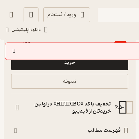
ورود / ثبت‌نام
دانلود اپلیکیشن
منتظر امتیاز
36,000
90,000
٪
60
تومان
خرید
نمونه
تخفیف با کد «HIFIDIBO» در اولین
%
50
خریدتان از فیدیبو
فهرست مطالب