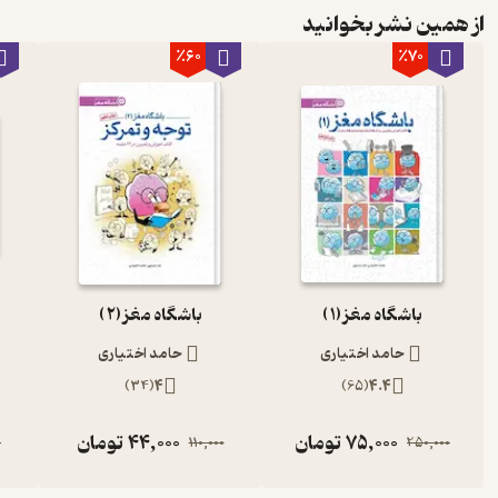
از همین نشر بخوانید
٪60
٪70
باشگاه مغز (1 )
باشگاه مغز (2 )
حامد اختیاری
حامد اختیاری
)
34
(
4
)
65
(
4.4
75,000
تومان
44,000
تومان
0
110,000
250,000