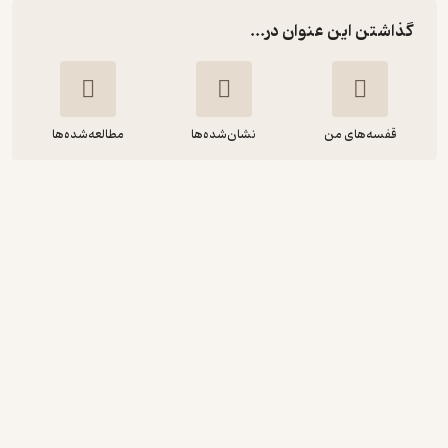
گذاشتن این عنوان در...
قفسه‌های من
نشان‌شده‌ها
مطالعه‌شده‌ها
قرمز مهربان
ابتهاج علی
ملیحه شاهرخی جاوید
انتشارات مهرسا
منتظر امتیاز
36,000
90,000
٪
60
تومان