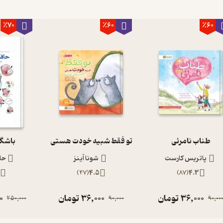
٪70
٪60
٪60
طناب نامرئی
تو فقط شبیه خودت هستی
باشگاه
پاتریس کارست
شونا آینز
حا
3
)
47
(
4.5
)
87
(
4.3
36,000
تومان
36,000
تومان
0
250,000
90,000
90,00