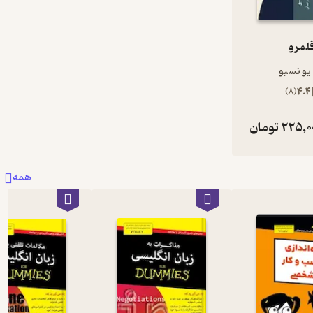
لمرو
یو نسبو
)
8
(
4.4
225,0
تومان
همه