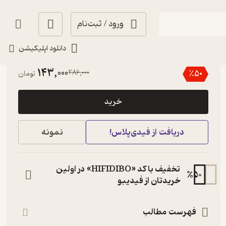
ورود / ثبت‌نام
دانلود اپلیکیشن
گیرا 🧲
(
8
)
3.7
(15)
143,000
286,000
٪
50
تومان
خرید
دریافت از فیدی‌پلاس!
نمونه
تخفیف با کد «HIFIDIBO» در اولین
%
50
خریدتان از فیدیبو
فهرست مطالب