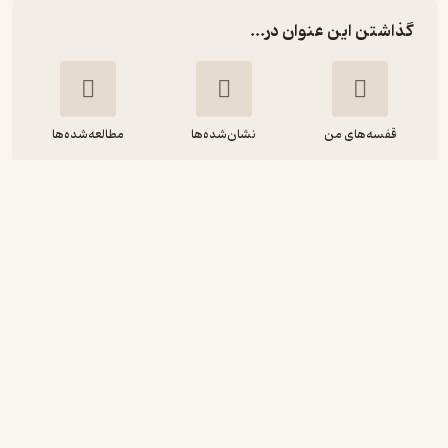
گذاشتن این عنوان در...
قفسه‌های من
نشان‌شده‌ها
مطالعه‌شده‌ها
آدم برفی
یو نسبو
راضیه خشنود
انتشارات آوند دانش
گیرا 🧲
(
8
)
3.7
(15)
143,000
286,000
٪
50
تومان