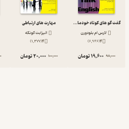
گفت گو های کوتاه خودمانی به زبان انگلیسی
مهارت های ارتباطی
لارس ام بلودورن
الیزابت کونکه
)
1,377
(
4
)
6,946
(
4
19,600
تومان
20,000
تومان
0
100,000
98,000