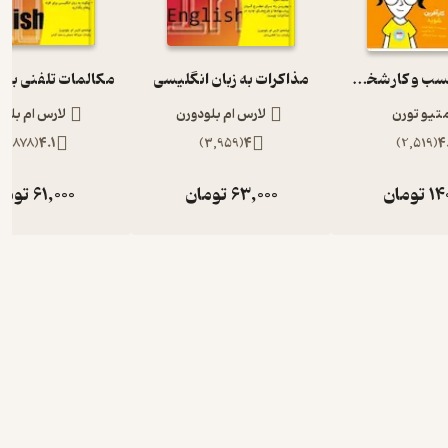
راه اندازی کسب و کار شخصی
مذاکرات به زبان انگلیسی
تیو تورن
لارس ام بلودورن
لارس ام بلود
3,878
(
4.1
)
3,959
(
4
)
2,519
(
4
14
تومان
63,000
تومان
61,000
توما