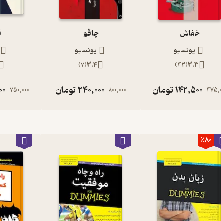
خفاش
چاقو
ق
یونسبو
یونسبو
)
7
(
3.4
)
43
(
3.3
142,500
تومان
240,000
تومان
00
750,000
800,000
475,0
٪80