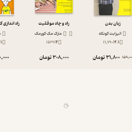
زبان بدن
راه و چاه موفقیت
الیزابت کونکه
مارک مک کورمک
م
.1
)
569
(
4
)
1,790
(
4.1
31,800
تومان
308,000
تومان
0,000
159,00