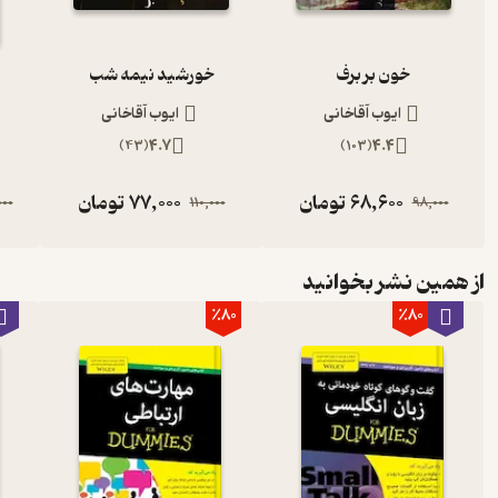
خون بر برف
خورشید نیمه شب
ایوب آقاخانی
ایوب آقاخانی
)
43
(
4.7
)
103
(
4.4
68,600
تومان
77,000
تومان
00
110,000
98,000
از همین نشر بخوانید
٪80
٪80