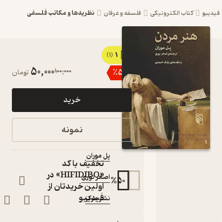
نظریه‌ها و مکاتب فلسفی
یبو
کتاب الکترونیکی
فلسفه و عرفان
1
کتاب هنر
(1)
50,000
100,000
٪
50
تومان
مردن اثر
پل موران
خرید
نشر مرکز
کتاب
نمونه
متنی
نویسنده
:
پل موران
تخفیف با کد
مترجم
:
«HIFIDIBO» در
اصغر نوری
%
50
اولین خریدتان از
ناشر
:
فیدیبو
نشر مرکز