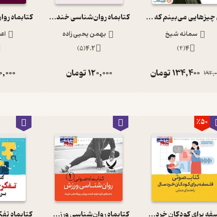
من چیزهایی می‌بینم که دیگران نمی‌بینند
کتابماه روان‌شناسی خنده درمانی جلد 2
سمانه شیخ
بهمن یحیی زاده
اع
)
5
(
4.2
)
4
(
4
134,400
تومان
120,000
تومان
0,000
192,0
٪50
فلسفه برای کودکان خردسال
کتابماه روان‌شناسی ورزش جلد 1