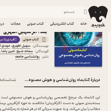
موفقیت و انگیزشی
فیدیبو
کتاب صوتی
روانشناسی
کتاب صوتی کتابماه رو
خانه
کتاب الکترونیکی
کتاب صوتی
مجلات
درس
جلد 1 اثر سهیل اطهری
کتاب صوتی
فیدی‌پلاس
سهیل اطهری
،
مهدی لا
نویسندگان
:
سمانه شیخ
،
امین پاشا
و
گویندگان
:
روانشناسی جامعه
ناشر
:
دربارۀ کتابماه روان‌شناسی و هوش مصنوعی جلد 1
شناسنامه
این کتابماه، یک مرجع تخصصی روان‌شناسی و هوش مصنوعی است که تلا
بسته‌بندی صوتی به دست (کارآفرینان) علاقمند به حوزه کارآفرینی برسا
مطالب را بیان می‌کند. و به صورت سریالی که در هر شماره به رمزگشایی و