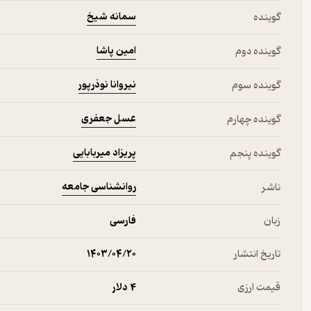
سمانه شیخ
گوینده
امین پاشا
گوینده دوم
نیروانا نوذرپور
گوینده سوم
عسل جعفری
گوینده چهارم
پریزاد میربابایی
گوینده پنجم
روانشناسی جامعه
ناشر
زبان
فارسی
تاریخ انتشار
۱۴۰۳/۰۴/۲۰
قیمت ارزی
4 دلار