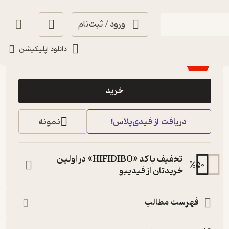
ورود / ثبت‌نام
آموزنده 🦉
(
2
)
3.7
(3)
دانلود اپلیکیشن
47,750
95,500
٪
50
تومان
خرید
دریافت از فیدی‌پلاس!
نمونه
تخفیف با کد «HIFIDIBO» در اولین
%
50
خریدتان از فیدیبو
فهرست مطالب