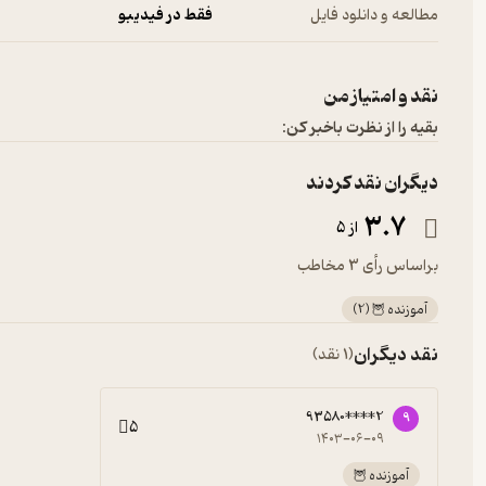
مطالعه و دانلود فایل
فقط در فیدیبو
نقد و امتیاز من
بقیه را از نظرت باخبر کن:
دیگران نقد کردند
3.7
از 5
براساس رأی 3 مخاطب
آموزنده 🦉
(
2
)
نقد دیگران
(1 نقد)
93580****2
9
5
۱۴۰۳-۰۶-۰۹
آموزنده 🦉