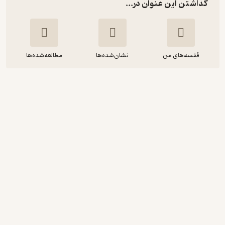
گذاشتن این عنوان در...
قفسه‌های من
نشان‌شده‌ها
مطالعه‌شده‌ها
کتابماه روان‌شناسی و هوش مصنوعی
جلد 1
سهیل اطهری
سمانه شیخ
روانشناسی جامعه
آموزنده 🦉
(
2
)
3.7
(3)
47,750
95,500
٪
50
تومان