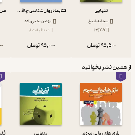
تنهایی
کتابماه روان‌شناسی چاقی و لاغری جلد 1
سمانه شیخ
بهمن یحیی زاده
2.7
(
3
)
منتظر امتیاز
95,500
تومان
95,000
تومان
00
از همین نشر بخوانید
بازی های روانی مردم
تنهایی