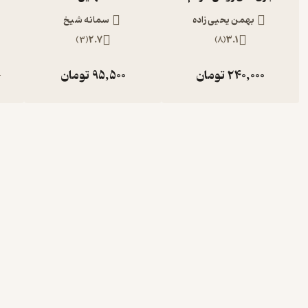
بهمن یحیی زاده
سمانه شیخ
)
3
(
2.7
)
8
(
3.1
240,000
تومان
95,500
تومان
0