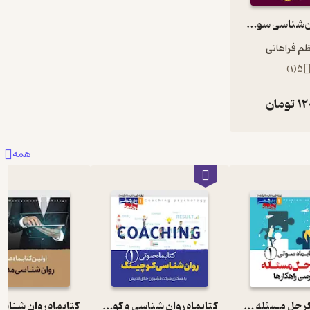
کتابماه روان‌شناسی سوگ جلد 2
ظم فراهانی
)
1
(
5
12
تومان
همه
کتابماه تفکر حل مسئله جلد 1
کتابماه روان شناسی و کوچینگ جلد 1