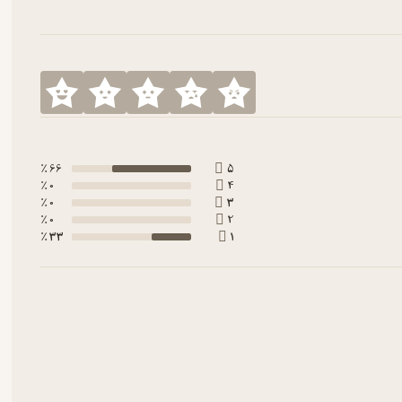
66 ٪
5
0 ٪
4
0 ٪
3
0 ٪
2
33 ٪
1