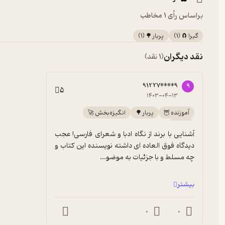
براساس رأی 1 مخاطب
گیرا 🧲
(
1
)
پربار 🌳
(
1
)
نقد دیگران
(1 نقد)
91227****9
9
5
۱۴۰۳-۰۴-۱۳
آموزنده 🦉
پربار 🌳
انگیزه‌بخش 🚀
گیرا 🧲
آشنایی با برند از نگاه ادبا و شعرای فارسی! عجب 
دیدگاه فوق العاده ای داشته نویسنده این کتاب و 
چه مسلط و با جزئیات به موضو...
بیشتر
0
0