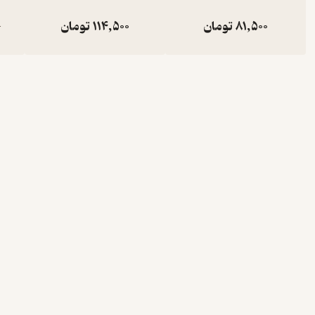
81,500
تومان
114,500
تومان
0