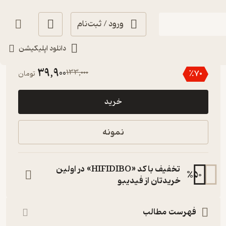
ورود / ثبت‌نام
دانلود اپلیکیشن
انگیزه‌بخش 🚀
(
1
)
5
(1)
39,900
133,000
٪
70
تومان
خرید
نمونه
تخفیف با کد «HIFIDIBO» در اولین
%
50
خریدتان از فیدیبو
فهرست مطالب