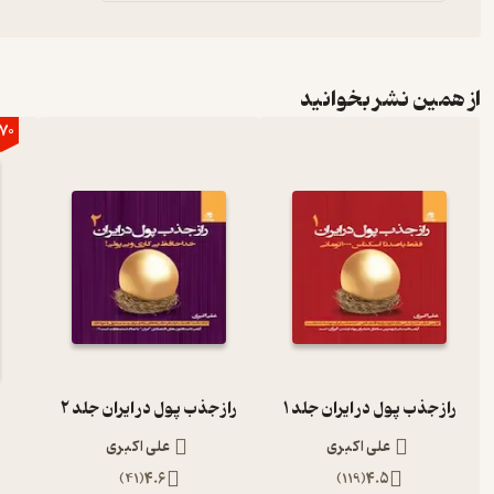
از همین نشر بخوانید
70
راز جذب پول در ایران جلد 1
راز جذب پول در ایران جلد 2
علی اکبری
علی اکبری
)
41
(
4.6
)
119
(
4.5