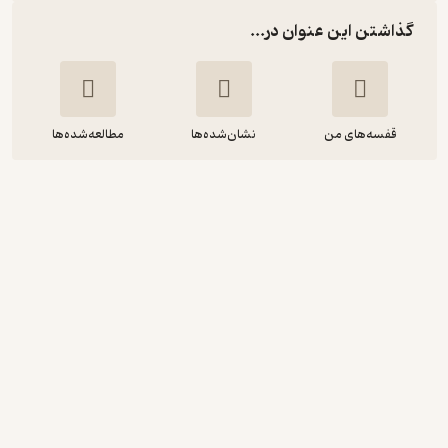
گذاشتن این عنوان در...
قفسه‌های من
نشان‌شده‌ها
مطالعه‌شده‌ها
هر که نامش نیک، ارجش بیشتر
مریم ونکی
انتشارات بهار سبز
انگیزه‌بخش 🚀
(
1
)
5
(1)
39,900
133,000
٪
70
تومان