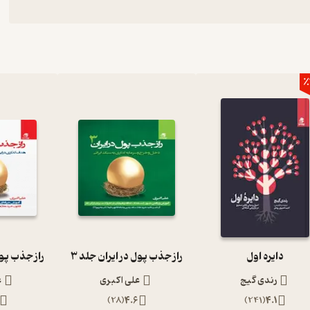
٪
دایره اول
راز جذب پول در ایران جلد 3
راز جذب پول
رندی گیج
علی اکبری
ع
)
28
(
4.6
)
241
(
4.1