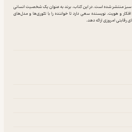
بز منتشر شده است. در این کتاب، برند به عنوان یک شخصیت انسانی
ر و هویت. نویسنده سعی دارد تا خواننده را با تئوری‌ها و مدل‌های
ی رقابتی امروزی ارائه دهد.
ان نام‌آور می‌پردازد و نشان می‌دهد که چگونه نام و هویت در فرهنگ
دی برای متخصصان بازاریابی و برندینگ، به عمق مفاهیم فرهنگی و اجتماعی
ی‌تواند منبعی ارزشمند برای کسانی باشد که به دنبال فهم بهتر از برند
نیم؟
 دلیل ارزشمند است. این کتاب به بررسی عمیق مفهوم برند و اهمیت
ز استراتژی‌های برندینگ و تأثیرات آن بر بازارهای رقابتی پیدا کنند.
ویت آن را تحلیل می‌کند که می‌تواند به افراد و کسب‌وکارها در ایجاد
ان نیز می‌پردازد، که این موضوع می‌تواند برای علاقه‌مندان به فرهنگ و
یابان و حتی دانشجویان حوزه کسب‌وکار ابزارهای مفیدی برای درک بهتر از
 با تلاش برای نتیجه گرفتن از کارهای سخت، شهرت و اعتبار کسب