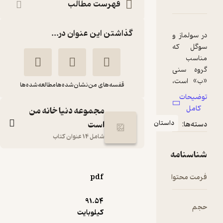
ۀ سولماز و سوگل
شناسنامه
نقدها و امتیازها
فهرست مطالب
گذاشتن این عنوان در...
لماز و
ل که
ب
 سنی
است،
قفسه‌های من
نشان‌شده‌ها
مطالعه‌شده‌ها
 شده
حات
ر ضمن
ل
مجموعه دنیا خانه من
یی با
داستان
است
ها:
ترکیه،
شامل 14 عنوان کتاب
یمی
نامه
ی با
سولماز و سوگل
ات،
محتوا
pdf
گلچین الپوگه
‌گیری
لاش،
انتشارات علمی و فرهنگی
91.۵۴
ویی،
کیلوبایت
اری،