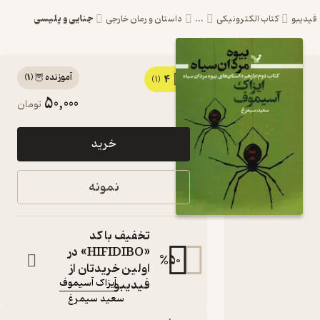
جنایی و پلیسی
اب الکترونیکی
...
داستان و رمان خارجی
آموزنده 🦉
(
1
)
4
کتاب باز هم
(1)
50,000
تومان
داستان‌های بیوه
مردان سیاه جلد
خرید
2 اثر آیزاک
آسیموف نشر
نمونه
انتشارات
کتابسرای تندیس
تخفیف با کد
مجموعه بیوه مردان سیاه
«HIFIDIBO» در
%
50
کتاب متنی
اولین خریدتان از
فیدیبو
آیزاک آسیموف
نویسنده
:
سعید سیمرغ
مترجم
:
ناشر
: