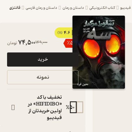
فانتزی
یبو
کتاب الکترونیکی
داستان و رمان
داستان و رمان فارسی
4.6
کتاب سه
(11)
74,500
149,000
٪
50
تومان
- سقوط
مرگبار
خرید
جلد 3 اثر
معین فرد
نمونه
نشر
فرهنگی
تخفیف با کد
فرد
«HIFIDIBO» در
%
50
اولین خریدتان از
مجموعه سقوط
فیدیبو
مرگبار - بخش
اول
کتاب