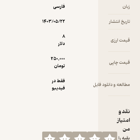
زبان
سومین جلد
فارسی
از مجموعه‌ی
سقوط
تاریخ انتشار
۱۴۰۳/۰۵/۲۲
مرگبار است.
8
قیمت ارزی
دلار
250,000
قیمت چاپی
تومان
فقط در
مطالعه و دانلود فایل
فیدیبو
نقد و
امتیاز
من
بقیه را