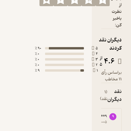
از
نظرت
باخبر
کن:
دیگران نقد
کردند
90 ٪
5
0 ٪
4
از
4.6
0 ٪
3
5
0 ٪
2
9 ٪
1
براساس رأی
11 مخاطب
نقد
(1
دیگران
نقد)
91207****9
9
5
۱۴۰۵-۰۲-۰۵