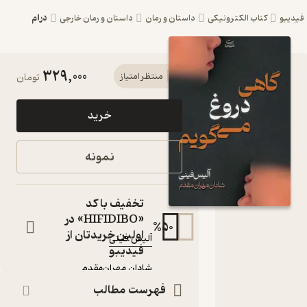
درام
بو
کتاب الکترونیکی
داستان و رمان
داستان و رمان خارجی
329,000
کتاب گاهی
منتظر امتیاز
تومان
دروغ
خرید
می‌گویم اثر
آلیس فینی
نمونه
نشر شادان
کتاب
تخفیف با کد
متنی
«HIFIDIBO» در
نویسنده
:
%
50
اولین خریدتان از
آلیس فینی
فیدیبو
مترجم
:
شادان مهران‌‌مقدم
شادان
ناشر
:
فهرست مطالب