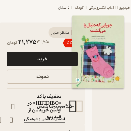
داستان
تاب الکترونیکی
کودک
کتاب جورابی که
منتظر امتیاز
21,275
42,550
٪
50
تومان
دنبال پا می‌گشت
اثر محمدرضا
خرید
شمس نشر
انتشارات علمی و
نمونه
فرهنگی
کتاب متنی
تخفیف با کد
نویسنده
:
«HIFIDIBO» در
%
50
محمدرضا شمس
اولین خریدتان از
ناشر
:
فیدیبو
انتشارات علمی و فرهنگی