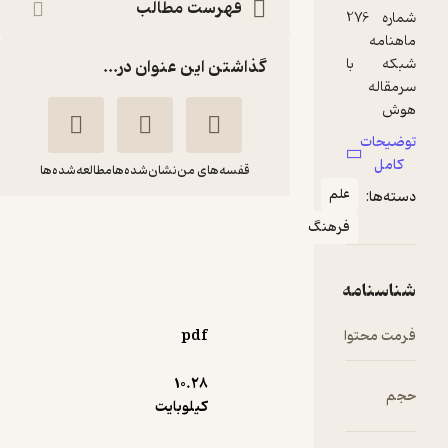
فهرست مطالب
27
گذاشتن این عنوان در...
قفسه‌های من
نشان‌شده‌ها
مطالعه‌شده‌ها
علم
،
ماهنامه شبکه شماره
فرهنگ
276
گروه نویسندگان ماهنامه
ه
شبکه
ا
pdf
شبکه
10.۲۸
کیلوبایت
منتظر امتیاز
45,000
50,000
٪
10
تومان