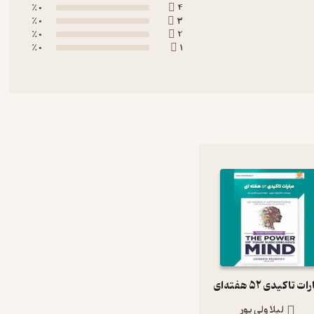
0 ٪
4
0 ٪
3
0 ٪
2
0 ٪
1
ت تاکیدی ۵۲ هفته‌ای
لیلا ولی پور