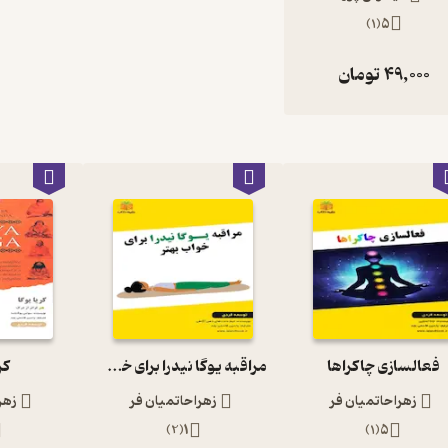
)
1
(
5
49,000
تومان
فعالسازی چاکراها
مراقبه یوگا نیدرا برای خواب بهتر
کر
زهرا حاتمیان فر
زهرا حاتمیان فر
زهر
)
2
(
1
)
1
(
5