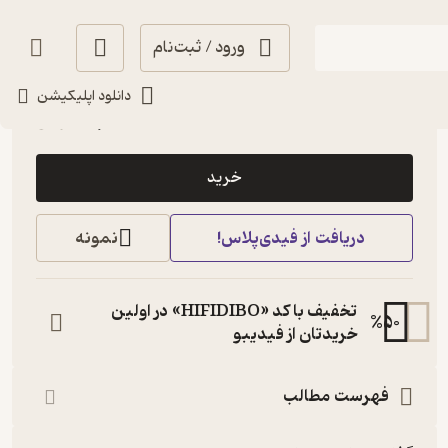
ورود / ثبت‌نام
انگیزه‌بخش 🚀
(
1
)
5
(1)
دانلود اپلیکیشن
49,000
تومان
خرید
دریافت از فیدی‌پلاس!
نمونه
تخفیف با کد «HIFIDIBO» در اولین
%
50
خریدتان از فیدیبو
فهرست مطالب