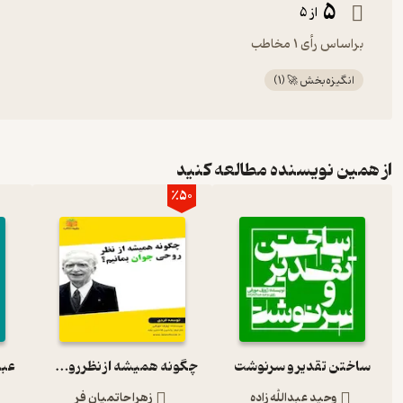
5
از 5
براساس رأی 1 مخاطب
انگیزه‌بخش 🚀
(
1
)
از همین نویسنده مطالعه کنید
٪50
ساختن تقدیر و سرنوشت
چگونه همیشه از نظر روحی جوان بمانیم؟
عبارا
وحید عبدالله زاده
زهرا حاتمیان فر