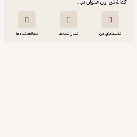
گذاشتن این عنوان در...
قفسه‌های من
نشان‌شده‌ها
مطالعه‌شده‌ها
قدرت دعا
ژوزف مورفی
زهرا حاتمیان فر
یاسین قاسمی‌بجد
انگیزه‌بخش 🚀
(
1
)
5
(1)
49,000
تومان
دریافت از فیدی‌پلاس!
نمونه