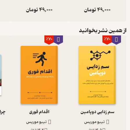
49,000
تومان
49,000
تومان
از همین نشر بخوانید
٪70
٪70
سم زدایی دوپامین
اقدام فوری
تیبو موریس
تیبو موریس