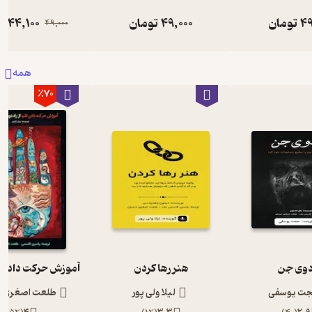
49
تومان
49,000
تومان
44,100
ت
49,000
همه
٪70
دوی جن
هنر رها کردن
ت یوسفی
لیلا ولی پور
طلعت اصغری د