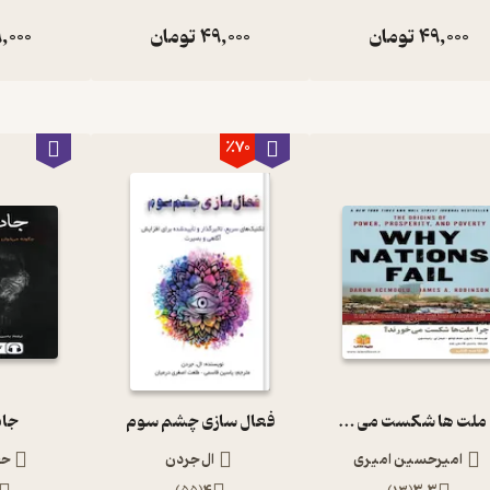
49,000
تومان
49,000
تومان
,000
٪70
چرا ملت ها شکست می خورند؟
فعال سازی چشم سوم
جا
امیرحسین امیری
ال جردن
حج