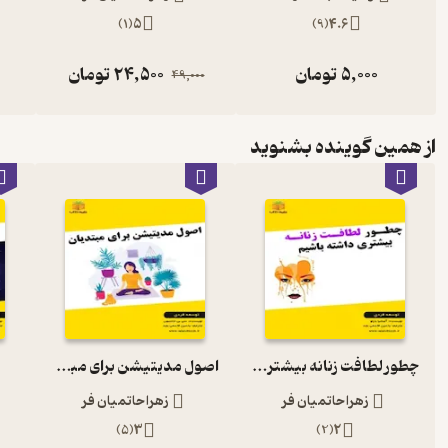
)
1
(
5
)
9
(
4.6
5,000
تومان
24,500
تومان
49,000
از همین گوینده بشنوید
چطور لطافت زنانه بیشتری داشته باشیم
اصول مدیتیشن برای مبتدیان
زهرا حاتمیان فر
زهرا حاتمیان فر
)
5
(
3
)
2
(
2