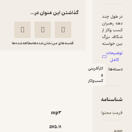
گذاشتن این عنوان در...
 چند
بران
ار از
بزرگ
استه
قفسه‌های من
نشان‌شده‌ها
مطالعه‌شده‌ها
رای
ات
 یک
چابک‌سازی به روش
درست
کارآفرینی
ا:
 و
و
درل ریگبی
نسترن نجاران
ف
کسب‌وکار
 و
نشر صوتی نیک
ت
‌های
نامه
 و
منتظر امتیاز
کننده
محتوا
mp۳
70,800
177,000
٪
60
تومان
بوده
مروزه
575.۱۱
ازی