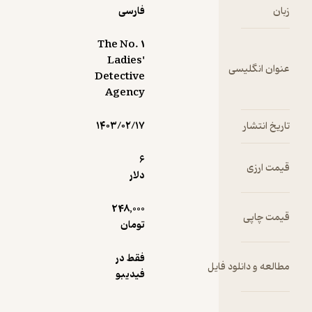
فارسی
کند. او
ّ این
ا، با
The No. 1
ت‌ها
Ladies'
 انگلیسی
رناکی
Detective
و
Agency
د، امّا
ام به
انتشار
۱۴۰۳/۰۲/۱۷
تش
6
ارزی
 «جی
دلار
 بی
نی»
248,000
 چاپی
 به حلّ
تومان
ی
فقط در
ه و دانلود فایل
ه
فیدیبو
دد.