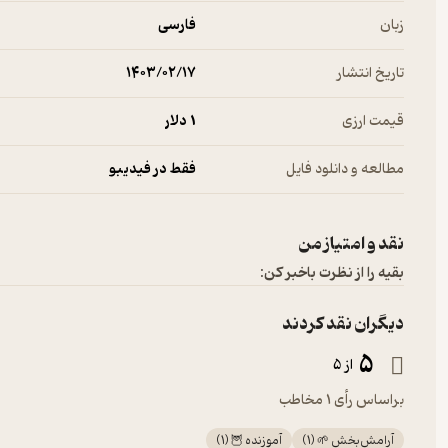
زبان
فارسی
تاریخ انتشار
۱۴۰۳/۰۲/۱۷
قیمت ارزی
1 دلار
مطالعه و دانلود فایل
فقط در فیدیبو
نقد و امتیاز من
بقیه را از نظرت باخبر کن:
دیگران نقد کردند
5
از 5
براساس رأی 1 مخاطب
آرامش‌بخش 🌱
(
1
)
آموزنده 🦉
(
1
)