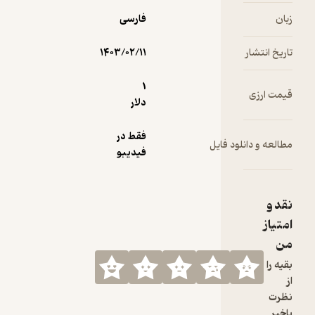
فهماند که
زبان
فارسی
او هم …
تاریخ انتشار
۱۴۰۳/۰۲/۱۱
1
قیمت ارزی
دلار
فقط در
مطالعه و دانلود فایل
فیدیبو
نقد و
امتیاز
من
بقیه را
از
نظرت
باخبر