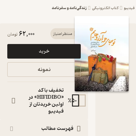
زندگی‌نامه و سفرنامه
یبو
کتاب الکترونیکی
62,000
کتاب تو
منتظر امتیاز
تومان
جای همه
خرید
آرزوهایم
اثر سمیه
نمونه
گنجی نشر
روایت
تخفیف با کد
فتح
«HIFIDIBO» در
%
50
اولین خریدتان از
زندگی نامه
فیدیبو
داستانی شهید
لشکر فاطمیون،
نعمت الله نجفی
فهرست مطالب
کتاب