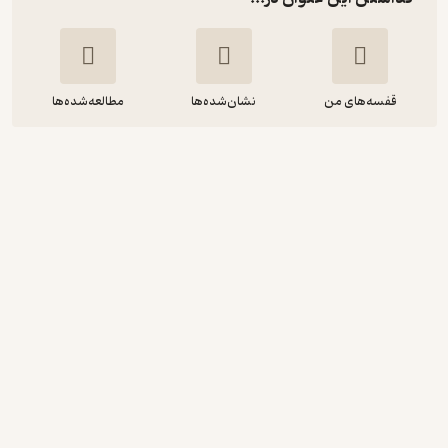
قفسه‌های من
نشان‌شده‌ها
مطالعه‌شده‌ها
حاکمیت فضای سایبری جلد 1
بین‌شینگ فانگ
وحید زارعی
مؤسسه آموزشی و تحقیقاتی صنایع دفاعی
50,000
منتظر امتیاز
تومان
نمونه