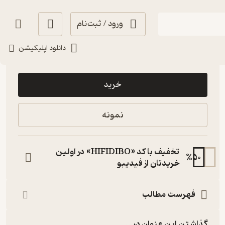
ورود / ثبت‌نام
دانلود اپلیکیشن
50,000
منتظر امتیاز
تومان
خرید
نمونه
تخفیف با کد «HIFIDIBO» در اولین
%
50
خریدتان از فیدیبو
فهرست مطالب
گذاشتن این عنوان در...