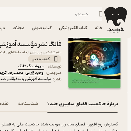
کامپیوتر
فیدیبو
کتاب الکترونیکی
خانه
کتاب الکترونیکی
کتاب صوتی
مجلات
درس
فانگ نشر مؤسسه آموزشی 
اندیشه‌هایی پیرامون ایجاد جامعه‌ای با آ
کتاب متنی
بین‌شینگ فانگ
نویسنده
:
وحید زارعی
،
محمدرضا کریم
مترجمان
:
مؤسسه آموزشی و تحقیقاتی صنا
ناشر
:
دربارۀ حاکمیت فضای سایبری جلد 1
شناسنامه
نقدها
گسترش روز افزون فضای سایبری موجب شده حاکمیت ملی به فضای سایب