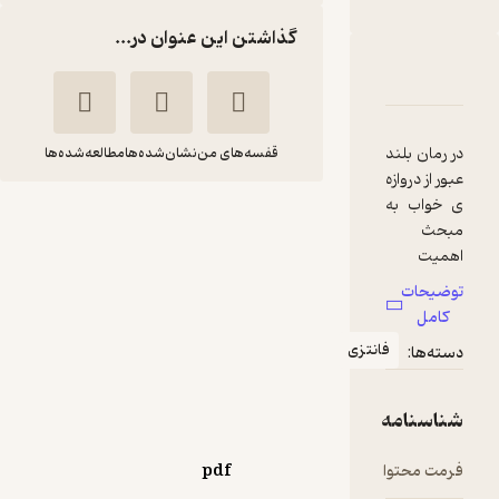
گذاشتن این عنوان در...
دربارۀ عبور از دروازه خواب
شناسنامه
نقدها و امتیازها
در رمان بلند
قفسه‌های من
نشان‌شده‌ها
مطالعه‌شده‌ها
عبور از دروازه
ی خواب به
عبور از دروازه خواب
مبحث
علی خاکزادی
اهمیت
خواب در
توضیحات
آثار سبز
زندگی
کامل
انسانها می
فانتزی
دسته‌ها:
پردازیم.
28,000
منتظر امتیاز
تومان
نظریات
زیگموند
شناسنامه
فروید درباره
خواب سنگ
فرمت محتوا
pdf
بنای کتابی