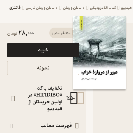
فانتزی
یبو
کتاب الکترونیکی
داستان و رمان
داستان و رمان فارسی
28,000
کتاب عبور
منتظر امتیاز
تومان
از دروازه
خرید
خواب اثر
علی
نمونه
خاکزادی
نشر آثار
تخفیف با کد
سبز
«HIFIDIBO» در
%
50
اولین خریدتان از
کتاب
فیدیبو
متنی
نویسنده
:
علی خاکزادی
فهرست مطالب
آثار سبز
ناشر
: