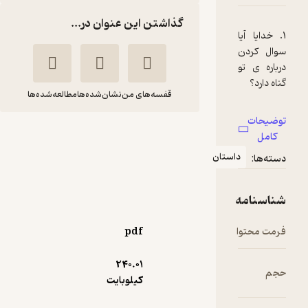
گذاشتن این عنوان در...
خدایا آیا
ال کردن
باره ی تو
ه دارد؟
قفسه‌های من
نشان‌شده‌ها
مطالعه‌شده‌ها
، سؤال
ضیحات
دن درباره
خدایا اجازه!
کامل
من گناه
غلامرضا حیدری ابهری
داستان
ته‌ها:
رد.
امبران
جمال
 همیشه
اسنامه
 سؤال
104,000
ی مردم
3.7
(3)
تومان
مت محتوا
pdf
باره ی من
سخ می
240.۰۱
م
دند. به
کیلوبایت
ی نمی
تند چرا