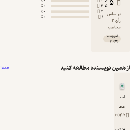
0 ٪
0 ٪
0 ٪
0 ٪
نده مطالعه کنید
همه