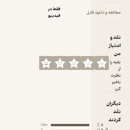
فقط در
ود فایل
فیدیبو
100 ٪