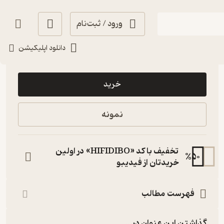
ورود / ثبت‌نام
دانلود اپلیکیشن
30,000
منتظر امتیاز
تومان
خرید
نمونه
تخفیف با کد «HIFIDIBO» در اولین
%
50
خریدتان از فیدیبو
فهرست مطالب
گذاشتن این عنوان در...