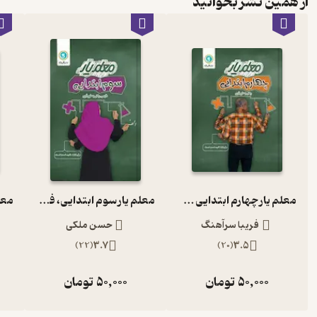
از همین نشر بخوانید
معلم یار چهارم ابتدایی فارسی، ریاضی و علوم تجربی
معلم یار سوم ابتدایی، فارسی، ریاضی و علوم تجربی 1401
فریبا سرآهنگ
حسن ملکی
)
22
(
3.7
)
20
(
3.5
50,000
تومان
50,000
تومان