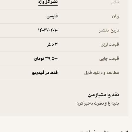
نشر گل‌واژه
ناشر
چهارگزينه‌اي قرار داده شده است.
زبان
فارسی
آزمون‌هاي ميان نوبت و پايان نوبت
اغلب دانش‌آموزان هنگام مواجه شدن با انباشت زيرموضوعات در کنار ه
تاریخ انتشار
۱۴۰۳/۰۲/۱۰
مطابق با بودجه‌بندي امتحانات ترم مدارس آمده است تا تسلط تجميعي
بارم‌بندي است.
قیمت ارزی
3 دلار
پاسخنامه
در اين قسمت جهت کمک به يادگيري دانش‌آموزان پاسخ‌نامه‌ي تشريحي ا
قیمت چاپی
39,500 تومان
همچنين پاسخ‌هاي کليدي آزمون‌هاي غني‌سازي نيز جهت بررسي صحت جو
مطالعه و دانلود فایل
فقط در فیدیبو
نقد و امتیاز من
بقیه را از نظرت باخبر کن: