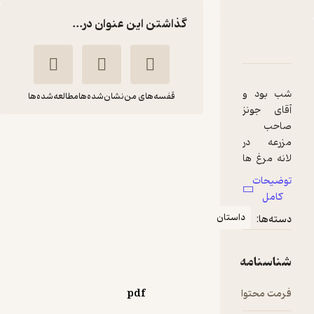
گذاشتن این عنوان در...
دربارۀ قلعه حیوانات
شناسنامه
نقدها و امتیازها
شب بود و
قفسه‌های من
نشان‌شده‌ها
مطالعه‌شده‌ها
آقای جونز
صاحب
قلعه حیوانات
مزرعه در
جورج
فاطمه
لانه مرغ ها
اورول
فیروزوند
را بست اما
توضیحات
چون خيلی
کامل
آیسان نگار
مست بود
داستان
دسته‌ها:
يادش رفت،
دريچه ها را
168,000
4.2
(13)
تومان
ببندد.
شناسنامه
همراه با
فانوسی كه
فرمت محتوا
pdf
در دستش