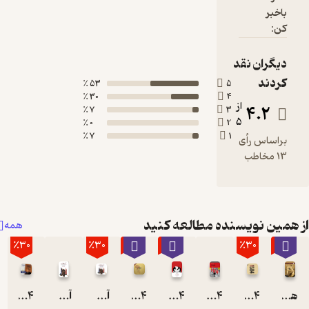
باخبر
کن:
دیگران نقد
کردند
53 ٪
5
30 ٪
4
از
4.2
7 ٪
3
5
0 ٪
2
7 ٪
1
براساس رأی
13 مخاطب
همین نویسنده مطالعه کنید
همه
٪30
٪30
٪40
٪40
٪30
٪70
همه جا پای پول در میان است
1984
1984
1984
1984
آس و پاس در پاریس و لندن
آس و پاس در پاریس و لندن
1984