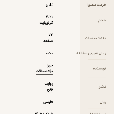
نجفی
فرمت محتوا
pdf
بخوانید.
نمونه
4.۲۰
حجم
کیلوبایت
72
تعداد صفحات
صفحه
زمان تقریبی مطالعه
۰۰:۰۰
حورا
نویسنده
نژاد‌صداقت
روایت
ناشر
فتح
زبان
فارسی