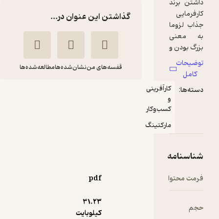
د
گذاشتن این عنوان در...
ا
ی
و
ن
قفسه‌های من
نشان‌شده‌ها
مطالعه‌شده‌ها
ت
کارآفرینی
راز برند
و
ابراهیم پویان
کسب‌وکار
ه
مارکتینگ
ه
نوآوران سینا
ه
75,000
د
منتظر امتیاز
تومان
ر
ا
pdf
ه
31.۲۳
د
کیلوبایت