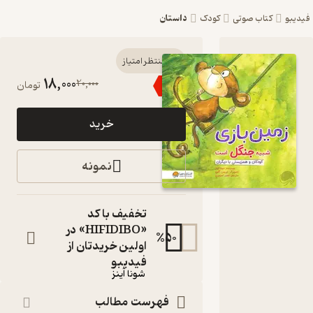
داستان
یبو
کتاب صوتی
کودک
کتاب
منتظر امتیاز
18,000
20,000
٪
10
تومان
صوتی
زمین بازی
خرید
شبیه
جنگل
نمونه
است اثر
شونا آینز
تخفیف با کد
«HIFIDIBO» در
کتاب
%
50
صوتی
اولین خریدتان از
نویسنده
:
فیدیبو
شونا آینز
گوینده
:
فهرست مطالب
ملیکا ملک نیا