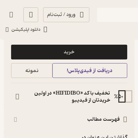
ورود / ثبت‌نام
دانلود اپلیکیشن
165,000
منتظر امتیاز
تومان
خرید
دریافت از فیدی‌پلاس!
نمونه
تخفیف با کد «HIFIDIBO» در اولین
%
50
خریدتان از فیدیبو
فهرست مطالب
گذاشتن این عنوان در...