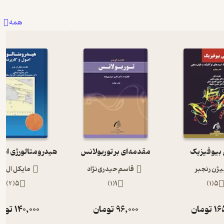
همه
 بیوفیزیک
مقدمه‌ای بر توربولانس
یژن رنجبر
قاسم حیدری‌نژاد
مایکل ال. 
)
2
(
5
)
1
(
1
)
1
(
5
16
تومان
96,000
تومان
140,000
توم