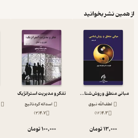
از همین نشر بخوانید
مبانی منطق و روش‌شناسی
تفکر و مدیریت استراتژیک
ب
لطف‌الله نبوی
اسداله کردنائیج
)
3
(
4.7
)
12
(
4.3
13,000
تومان
100,000
تومان