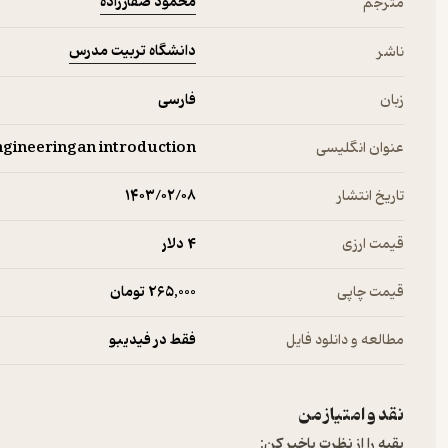
محمود صفارزاده
مترجم
دانشگاه تربیت مدرس
ناشر
زبان
فارسی
عنوان انگلیسی
ngineeringan introduction
تاریخ انتشار
۱۴۰۳/۰۲/۰۸
قیمت ارزی
4 دلار
قیمت چاپی
265,000 تومان
مطالعه و دانلود فایل
فقط در فیدیبو
نقد و امتیاز من
بقیه را از نظرت باخبر کن: