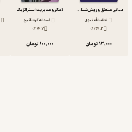
مبانی منطق و روش‌شناسی
تفکر و مدیریت استراتژیک
ب
لطف‌الله نبوی
اسداله کردنائیج
)
3
(
4.7
)
12
(
4.3
13,000
تومان
100,000
تومان