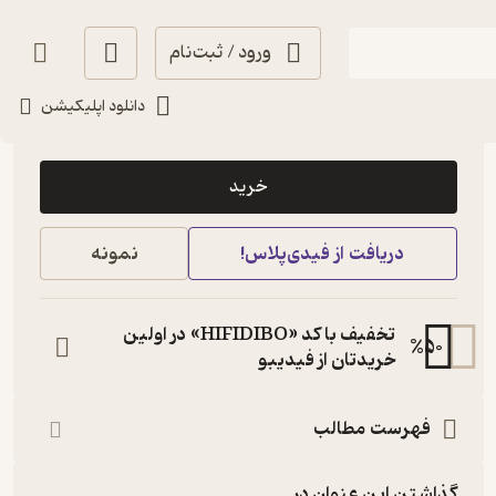
ورود / ثبت‌نام
دانلود اپلیکیشن
150,000
5
(1)
تومان
خرید
دریافت از فیدی‌پلاس!
نمونه
تخفیف با کد «HIFIDIBO» در اولین
%
50
خریدتان از فیدیبو
فهرست مطالب
گذاشتن این عنوان در...