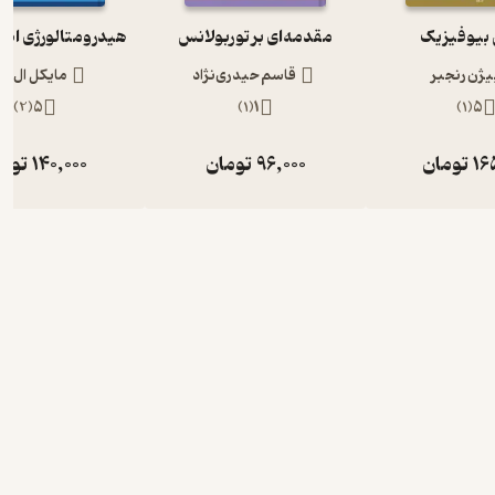
 بیوفیزیک
مقدمه‌ای بر توربولانس
یژن رنجبر
قاسم حیدری‌نژاد
مایکل ال. 
)
2
(
5
)
1
(
1
)
1
(
5
16
تومان
96,000
تومان
140,000
توم