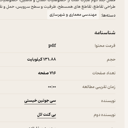
فصل جلد دوم عبارت است از: خصوصیات انسان و ماشین، خصوصیات جریا
طراحی تقاطع، تقاطع های هم­سطح، ظرفیت و سطح سرویس، حمل و نقل
مهندسی معماری و شهرسازی
دسته‌ها:
شناسنامه
فرمت محتوا
pdf
حجم
131.۸۸ کیلوبایت
تعداد صفحات
716 صفحه
زمان تقریبی مطالعه
۰۰:۰۰
سی جوتین خیستی
نویسنده
بی کنت لال
نویسنده دوم