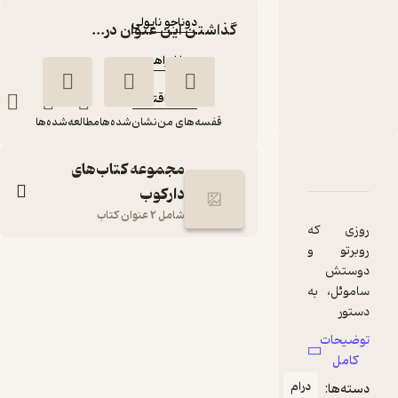
نویسنده
:
دوناجو ناپولی
گذاشتن این عنوان در...
مترجم
:
بیتا ابراهیمی
ناشر
:
دنیای اقتصاد
قفسه‌های من
نشان‌شده‌ها
مطالعه‌شده‌ها
دربارۀ سنگ‌ها در آب
شناسنامه
نقدها و امتیازها
مجموعه کتاب‌های
دارکوب
شامل 2 عنوان کتاب
روزی که
روبرتو و
سنگ‌ها در آب
دوستش
دوناجو ناپولی
بیتا ابراهیمی
ساموئل، به
دستور
دنیای اقتصاد
سربازان
توضیحات
آلمانی سوار
کامل
قطار
70,000
منتظر امتیاز
تومان
درام
دسته‌ها:
شدندند،