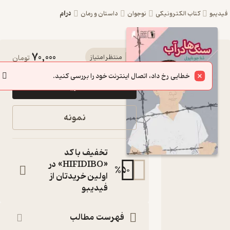
درام
یبو
کتاب الکترونیکی
نوجوان
داستان و رمان
70,000
کتاب
منتظر امتیاز
تومان
سنگ‌ها
خطایی رخ داد، اتصال اینترنت خود را بررسی کنید.
خرید
در آب اثر
دوناجو
نمونه
ناپولی
نشر دنیای
تخفیف با کد
اقتصاد
«HIFIDIBO» در
%
50
اولین خریدتان از
مجموعه
فیدیبو
کتاب‌های
دارکوب
کتاب
فهرست مطالب
متنی