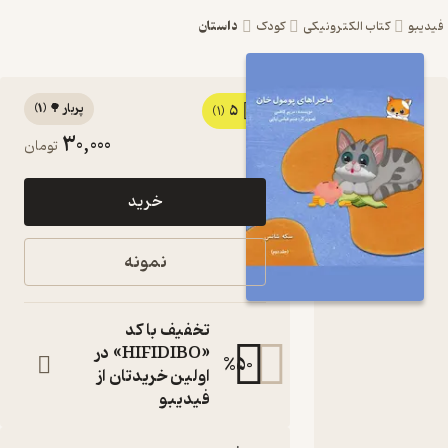
داستان
یبو
کتاب الکترونیکی
کودک
پربار 🌳
(
1
)
5
کتاب
(1)
30,000
تومان
سکه
شانس
خرید
جلد 2 اثر
مریم
نمونه
کاظمی
نشر مریم
تخفیف با کد
کاظمی
«HIFIDIBO» در
%
50
اولین خریدتان از
مجموعه
فیدیبو
ماجراهای
پومول‌خان
کتاب