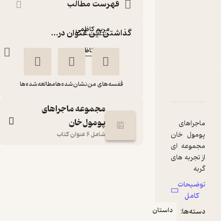
فهرست مطالب
متنی
نویسنده
:
مریم کاظمی
گذاشتن این عنوان در...
ناشر
:
مریم کاظمی
قفسه‌های من
نشان‌شده‌ها
مطالعه‌شده‌ها
دربارۀ سکه شانس جلد 2
شناسنامه
نقدها و امتیازها
مجموعه ماجراهای
پومول‌خان
ماجراهای
پومول خان
شامل 6 عنوان کتاب
مجموعه ای
از تجربه های
سکه شانس جلد 2
گربه
مریم کاظمی
بازیگوش و
توضیحات
باهوشی
مریم کاظمی
کامل
است که با
داستان
دسته‌ها:
شیرین کاری