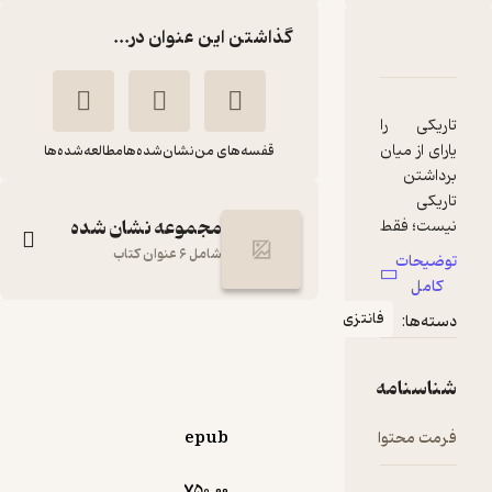
گذاشتن این عنوان در...
 نوظهور جلد 6
ناسنامه
نقدها و امتیازها
ی را
ز میان
قفسه‌های من
نشان‌شده‌ها
مطالعه‌شده‌ها
تن
مجموعه نشان شده
 فقط
ان این
شامل 6 عنوان کتاب
ات
 دارد.
ل
جما
فانتزی
ا:
ن
نوظهور جلد 6
م و
بیانکا
نشاط رحمانی
م
نامه
اسکاردونی
نژاد
 زیر و
‌شود.
انتشارات کتابسرای تندیس
محتوا
epub
ن که
750.۰۰