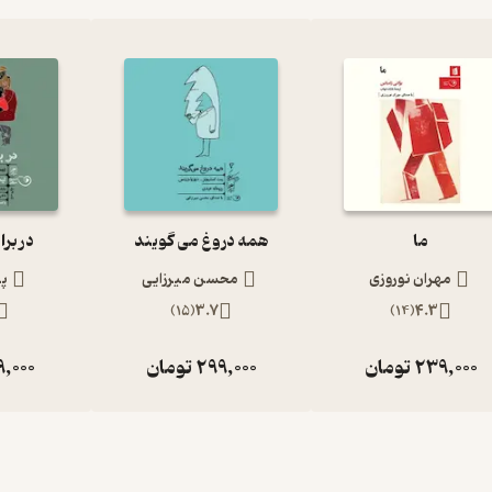
ما
همه دروغ می گویند
در برا
مهران نوروزی
محسن میرزایی
پر
)
15
(
3.7
)
14
(
4.3
239,000
تومان
299,000
تومان
9,000