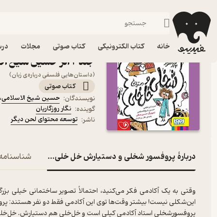
داستان
فیدیبو
کتاب صوتی
کودک
کتاب صوتی پروفسور شخ
خانه
کتاب الکترونیکی
کتاب صوتی
مجلات
درس
جلد 2 اثر حسین شیخ الاسلامی
(داستان‌هایی فلسفی درباره‌ی زبان)
کتاب صوتی
حسین شیخ الاسلامی
،
نویسندگان
:
نگار روزگاریان
گوینده
:
توسعه محتوای لحن دیگر
ناشر
:
دربارۀ پروفسور شخلی و دستیارش خل خلی جلد 2
شناسنامه
وقتی به یک آکادمی فکر می‌کنید، احتمالاً تصویر ساختمانی خیلی بزرگ 
این‌شکلی نیست! بیشتر وقت‌ها توی این آکادمی فقط دو نفر هستند: پ
پروفسورشخلی استاد آکادمی کپلی است و خل‌خلی هم دستیارش. خل‌خلی س