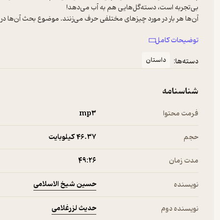
بی‌تجربه است، دسته‌گل‌هایی هم به آب می‌دهد!
آن‌ها هر بار در مورد چیزهای مختلفی حرف می‌زنند. موضوع بحث آن‌ها در
به این جمله فکر کنید: «برای زیستن، دو قلب لازم است و برای اختراع‌ زبا
توضیحات کامل
این نمی‌شود درباره‌ی زبان فلسفه‌بافی کرد!
شما با ورود به آکادمی فلسفه‌ی پروفسورشخلیِ همه‌چیزدان و دستیار بیچار
داستان
دسته‌ها:
بستنی‌ای شده‌اند!
شناسنامه
فرمت محتوا
mp۳
حجم
46.۳۷ کیلوبایت
مدت زمان
۴۹:۲۶
حسین شیخ الاسلامی
نویسنده
حدیث لزرغلامی
نویسنده دوم