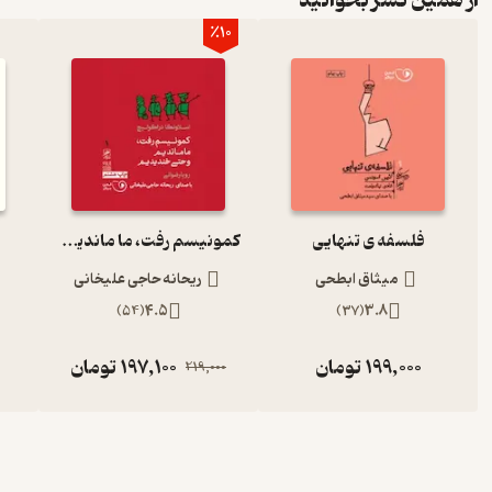
از همین نشر بخوانید
٪10
فلسفه ی تنهایی
کمونیسم رفت، ما ماندیم و حتی خندیدیم
میثاق ابطحی
ریحانه حاجی علیخانی
)
54
(
4.5
)
37
(
3.8
199,000
تومان
197,100
تومان
219,000