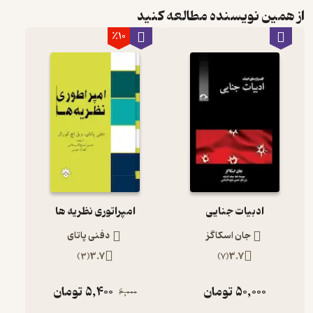
از همین نویسنده مطالعه کنید
٪10
ادبیات جنایی
امپراتوری نظریه ها
جان اسکاگز
دفنی پاتای
)
3
(
3.7
)
7
(
3.7
50,000
تومان
5,400
تومان
6,000