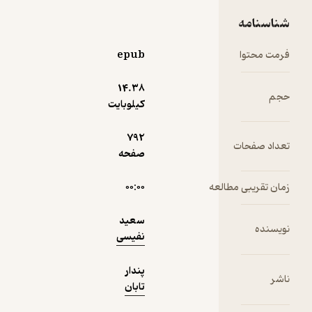
شناسنامه
فرمت محتوا
epub
نمونه
14.۳۸
حجم
کیلوبایت
792
تعداد صفحات
صفحه
زمان تقریبی مطالعه
۰۰:۰۰
سعید
نویسنده
نفیسی
پندار
ناشر
تابان