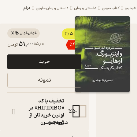
درام
یبو
کتاب صوتی
داستان و رمان
داستان و رمان خارجی
خوش‌خوان 📚
(
1
)
5
کتاب
(1)
51,000
85,000
٪
40
تومان
واینزبورگ،
اوهایو اثر
خرید
شروود
اندرسون
نمونه
نشر نیماژ
کتاب گروتسک
تخفیف با کد
کتاب
«HIFIDIBO» در
متنی
%
50
اولین خریدتان از
نویسنده
:
فیدیبو
شروود اندرسون
مترجم
:
فرانک جواهری