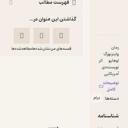
فهرست مطالب
نشر نیماژ
ناشر
:
گذاشتن این عنوان در...
دربارۀ واینزبورگ، اوهایو
شناسنامه
نقدها و امتیازها
رمان
قفسه‌های من
نشان‌شده‌ها
مطالعه‌شده‌ها
واینزبورگ
اوهایو اثر
واینزبورگ، اوهایو
نویسنده‌ی
شروود
فرانک
آمریکایی
اندرسون
جواهری
شروود
توضیحات
اندرسون،
کامل
نشر نیماژ
جزوی از آثار
درام
دسته‌ها:
کلاسیک
ادبیات اوایل
خوش‌خوان 📚
(
1
)
5
(1)
قرن بیستم
شناسنامه
51,000
85,000
٪
40
تومان
محسوب
می‌شود.