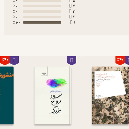
0 ٪
5
0 ٪
4
0 ٪
3
0 ٪
2
100 ٪
1
٪40
٪40