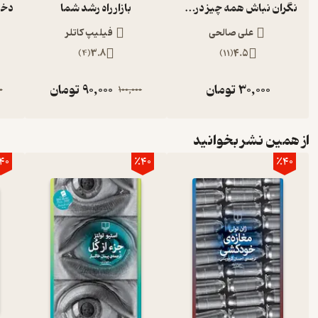
نگران نباش همه چیز درست خواهد شد
بازار راه رشد شما
علی صالحی
فیلیپ کاتلر
)
4
(
3.8
)
11
(
4.5
30,000
تومان
90,000
تومان
0
100,000
از همین نشر بخوانید
40
٪40
٪40