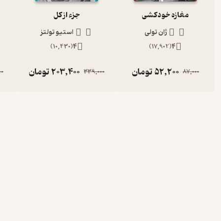
مغازه خودکشی
جزء از کل
ژان تولی
استیو تولتز
)
10,430
(
4
)
17,902
(
4
52,200
تومان
203,400
تومان
00
339,000
87,000