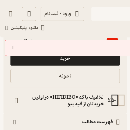
ورود / ثبت‌نام
دانلود اپلیکیشن
1
(1)
79,800
133,000
٪
40
تومان
خرید
نمونه
تخفیف با کد «HIFIDIBO» در اولین
%
50
خریدتان از فیدیبو
فهرست مطالب