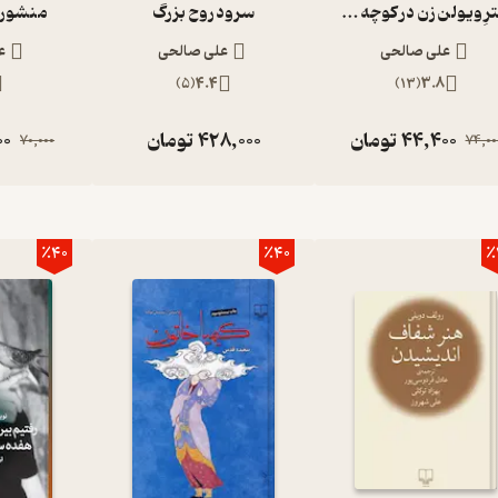
دخترِ ویولن زن در کوچه های برفی آذرماه
سرود روح بزرگ
منشور 
علی صالحی
علی صالحی
ع
)
5
(
4.4
)
13
(
3.8
44,400
تومان
428,000
تومان
00
70,000
74,00
٪40
٪40
٪