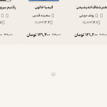
هنر شفاف اندیشیدن
کیمیا خاتون
رولف دوبلی
سعیده قدس
.5
)
1,863
(
3.4
)
5,863
(
4.1
121,200
تومان
131,400
تومان
0
149,000
219,000
202,0