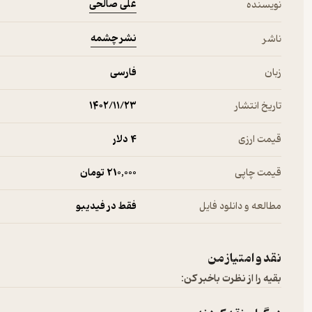
علی صالحی
نویسنده
و بود
که من از او به‌نیکی سروده‌ام
نشر چشمه
ناشر
و بود
که حال‌وروز من
زبان
مجنونانانا… به هر میخانه‌ی خرابات!
فارسی
-از متن کتاب-
تاریخ انتشار
۱۴۰۲/۱۱/۲۳
قیمت ارزی
4 دلار
قیمت چاپی
210,000 تومان
مطالعه و دانلود فایل
فقط در فیدیبو
نقد و امتیاز من
بقیه را از نظرت باخبر کن: