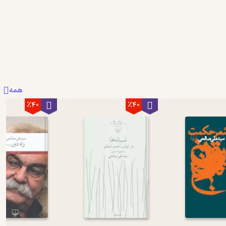
همه
٪40
٪40