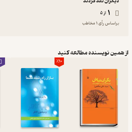
دیگران نقد کردند
1
از 5
براساس رأی 1 مخاطب
از همین نویسنده مطالعه کنید
٪10